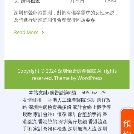
院
,
婦科檢查
月 9 日
1,564
深圳超聲卵泡監測，對於有備孕需求的女性來説，
及時進行卵泡監測併合理安排同房��
Read More
Copyright © 2024
深圳怡康婦產醫院
All rights
reserved. Theme by
WordPress
本站友鏈/廣告諮詢q號：605162129
友情鏈接：
香港人工流產醫院
深圳落仔攻
略
深圳性病檢查幾多錢
家計會終止懷孕等
幾耐
家計會終止懷孕
家計會堕胎手術
香
預
港藥流
香港堕胎
深圳落仔幾錢
香港流產
手術
家計會婦科檢查
深圳無痛人流
深圳