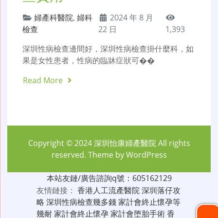
婦產科醫院
,
婦科
2024 年 8 月
檢查
22 日
1,393
深圳性病檢查邊間好，深圳性病檢查掛什麼科，如
果是女性患者，性病的臨牀症狀可��
Read More
Copyright © 2024
深圳怡康婦產醫院
All rights
reserved. Theme by
WordPress
本站友鏈/廣告諮詢q號：605162129
友情鏈接：
香港人工流產醫院
深圳落仔攻
略
深圳性病檢查幾多錢
家計會終止懷孕等
幾耐
家計會終止懷孕
家計會堕胎手術
香