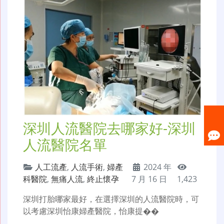
深圳人流醫院去哪家好-深圳
人流醫院名單
人工流產
,
人流手術
,
婦產
2024 年
科醫院
,
無痛人流
,
終止懷孕
7 月 16 日
1,423
深圳打胎哪家最好，在選擇深圳的人流醫院時，可
以考慮深圳怡康婦產醫院，怡康提��