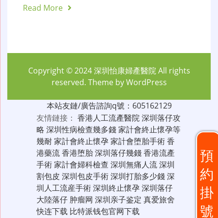
Read More
Copyright © 2024
深圳怡康婦產醫院
All rights
reserved. Theme by
WordPress
本站友鏈/廣告諮詢q號：605162129
友情鏈接：
香港人工流產醫院
深圳落仔攻
略
深圳性病檢查幾多錢
家計會終止懷孕等
幾耐
家計會終止懷孕
家計會堕胎手術
香
預
港藥流
香港堕胎
深圳落仔幾錢
香港流產
手術
家計會婦科檢查
深圳無痛人流
深圳
約
割包皮
深圳包皮手術
深圳打胎多少錢
深
圳人工流産手術
深圳終止懷孕
深圳落仔
掛
大陸落仔
肿瘤网
深圳亲子鉴定
真爱旅舍
號
快连下载
比特派钱包官网下载