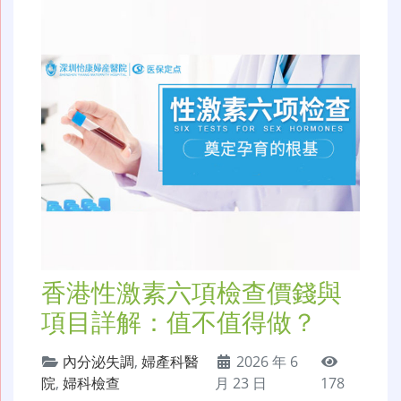
香港性激素六項檢查價錢與
項目詳解：值不值得做？
內分泌失調
,
婦產科醫
2026 年 6
院
,
婦科檢查
月 23 日
178