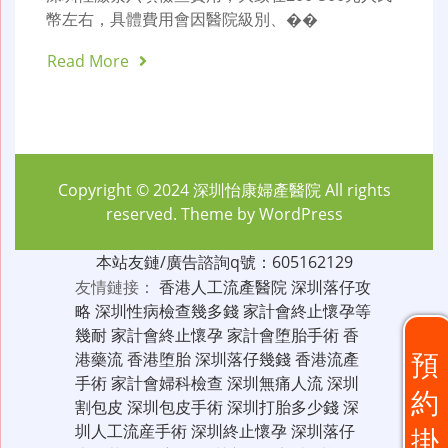
幣左右，具體費用會因醫院級別、��
Read More
Copyright © 2024
深圳怡康婦產醫院
All rights
reserved. Theme by
WordPress
本站友鏈/廣告諮詢q號：605162129
友情鏈接：
香港人工流產醫院
深圳落仔攻
略
深圳性病檢查幾多錢
家計會終止懷孕等
幾耐
家計會終止懷孕
家計會堕胎手術
香
預
港藥流
香港堕胎
深圳落仔幾錢
香港流產
手術
家計會婦科檢查
深圳無痛人流
深圳
約
割包皮
深圳包皮手術
深圳打胎多少錢
深
圳人工流産手術
深圳終止懷孕
深圳落仔
掛