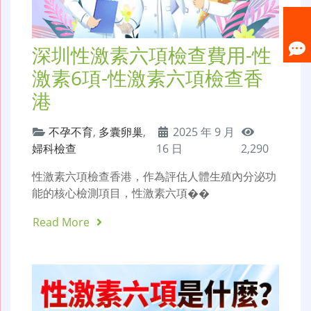
深圳性激素六項檢查費用-性
激素6項-性激素六項檢查香
港
不孕不育
,
多囊卵巢
,
2025 年 9 月
婦科檢查
16 日
2,290
性激素六項檢查香港，作為評估人體生殖內分泌功
能的核心檢測項目，性激素六項��
Read More