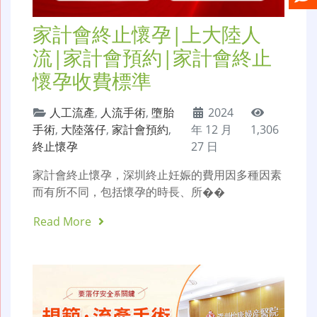
家計會終止懷孕|上大陸人
流|家計會預約|家計會終止
懷孕收費標準
人工流產
,
人流手術
,
墮胎
2024
手術
,
大陸落仔
,
家計會預約
,
年 12 月
1,306
終止懷孕
27 日
家計會終止懷孕，深圳終止妊娠的費用因多種因素
而有所不同，包括懷孕的時長、所��
Read More