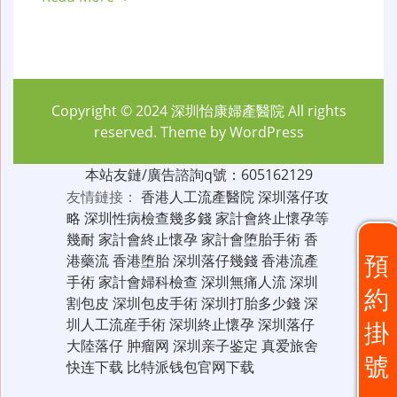
Copyright © 2024
深圳怡康婦產醫院
All rights
reserved. Theme by
WordPress
本站友鏈/廣告諮詢q號：605162129
友情鏈接：
香港人工流產醫院
深圳落仔攻
略
深圳性病檢查幾多錢
家計會終止懷孕等
幾耐
家計會終止懷孕
家計會堕胎手術
香
預
港藥流
香港堕胎
深圳落仔幾錢
香港流產
手術
家計會婦科檢查
深圳無痛人流
深圳
約
割包皮
深圳包皮手術
深圳打胎多少錢
深
圳人工流産手術
深圳終止懷孕
深圳落仔
掛
大陸落仔
肿瘤网
深圳亲子鉴定
真爱旅舍
號
快连下载
比特派钱包官网下载