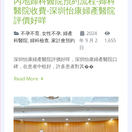
內地婦科醫院預約流程-婦科
醫院收費-深圳怡康婦產醫院
評價好咩
不孕不育
,
女性不孕
,
婦產
2024
科醫院
,
婦科檢查
,
家計會預約
年 9 月 2
1,655
日
深圳怡康婦產醫院評價好咩，深圳怡康婦產醫院口
碑，在患者中較好，許多患者對其��
Read More