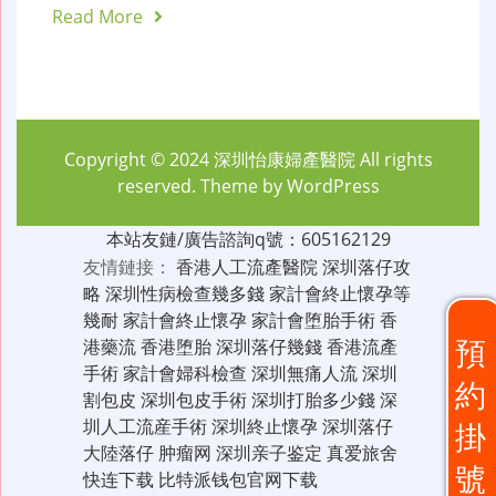
Read More
Copyright © 2024
深圳怡康婦產醫院
All rights
reserved. Theme by
WordPress
本站友鏈/廣告諮詢q號：605162129
友情鏈接：
香港人工流產醫院
深圳落仔攻
略
深圳性病檢查幾多錢
家計會終止懷孕等
幾耐
家計會終止懷孕
家計會堕胎手術
香
預
港藥流
香港堕胎
深圳落仔幾錢
香港流產
手術
家計會婦科檢查
深圳無痛人流
深圳
約
割包皮
深圳包皮手術
深圳打胎多少錢
深
圳人工流産手術
深圳終止懷孕
深圳落仔
掛
大陸落仔
肿瘤网
深圳亲子鉴定
真爱旅舍
號
快连下载
比特派钱包官网下载