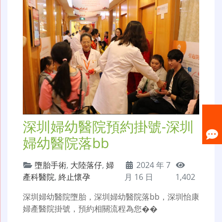
深圳婦幼醫院預約掛號-深圳
婦幼醫院落bb
墮胎手術
,
大陸落仔
,
婦
2024 年 7
產科醫院
,
終止懷孕
月 16 日
1,402
深圳婦幼醫院墮胎，深圳婦幼醫院落bb，深圳怡康
婦產醫院掛號，預約相關流程為您��