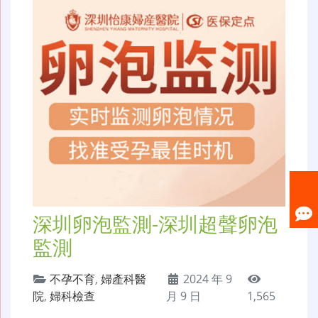
深圳卵泡監測-深圳超聲卵泡
監測
不孕不育
,
婦產科醫
2024 年 9
院
,
婦科檢查
月 9 日
1,565