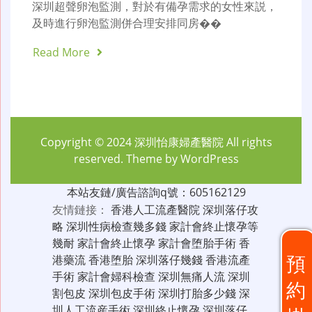
深圳超聲卵泡監測，對於有備孕需求的女性來説，
及時進行卵泡監測併合理安排同房��
Read More
Copyright © 2024
深圳怡康婦產醫院
All rights
reserved. Theme by
WordPress
本站友鏈/廣告諮詢q號：605162129
友情鏈接：
香港人工流產醫院
深圳落仔攻
略
深圳性病檢查幾多錢
家計會終止懷孕等
幾耐
家計會終止懷孕
家計會堕胎手術
香
預
港藥流
香港堕胎
深圳落仔幾錢
香港流產
手術
家計會婦科檢查
深圳無痛人流
深圳
約
割包皮
深圳包皮手術
深圳打胎多少錢
深
圳人工流産手術
深圳終止懷孕
深圳落仔