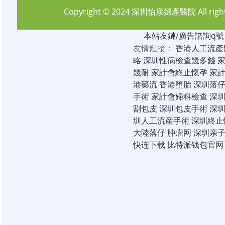
Copyright © 2024
深圳怡康婦產醫院
All rig
本站友鏈/廣告諮詢q號：6
友情鏈接：
香港人工流產
略
深圳性病檢查幾多錢
幾耐
家計會終止懷孕
家
港藥流
香港堕胎
深圳落
手術
家計會婦科檢查
深
割包皮
深圳包皮手術
深
圳人工流産手術
深圳終止
大陸落仔
肿瘤网
深圳亲
快连下载
比特派钱包官网