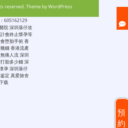
hts reserved. Theme by
WordPress
05162129
醫院
深圳落仔攻
家計會終止懷孕等
計會堕胎手術
香
仔幾錢
香港流產
圳無痛人流
深圳
圳打胎多少錢
深
懷孕
深圳落仔
子鉴定
真爱旅舍
下载
預
約