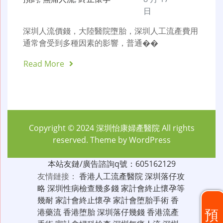
日
深圳人流價錢，大陸醫院墮胎，深圳人工流產費用
通常會受到多種因素的影響，普通��
Read More
Copyright © 2024
深圳怡康婦產醫院
All rights
reserved. Theme by
WordPress
本站友鏈/廣告諮詢q號：605162129
友情鏈接：
香港人工流產醫院
深圳落仔攻
略
深圳性病檢查幾多錢
家計會終止懷孕等
幾耐
家計會終止懷孕
家計會堕胎手術
香
預
港藥流
香港堕胎
深圳落仔幾錢
香港流產