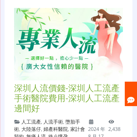
深圳人流價錢-深圳人工流產
手術醫院費用-深圳人工流產
邊間好
人工流產
,
人流手術
,
墮胎手
術
,
大陸落仔
,
婦產科醫院
,
家計會
2024 年
2,438
預約
,
無痛人流
,
終止懷孕
8 月 17