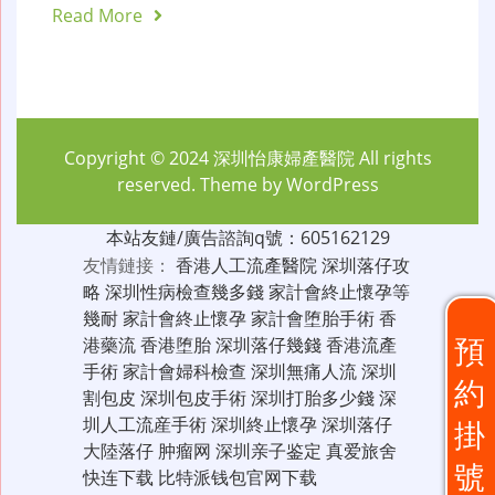
Read More
Copyright © 2024
深圳怡康婦產醫院
All rights
reserved. Theme by
WordPress
本站友鏈/廣告諮詢q號：605162129
友情鏈接：
香港人工流產醫院
深圳落仔攻
略
深圳性病檢查幾多錢
家計會終止懷孕等
幾耐
家計會終止懷孕
家計會堕胎手術
香
預
港藥流
香港堕胎
深圳落仔幾錢
香港流產
手術
家計會婦科檢查
深圳無痛人流
深圳
約
割包皮
深圳包皮手術
深圳打胎多少錢
深
圳人工流産手術
深圳終止懷孕
深圳落仔
掛
大陸落仔
肿瘤网
深圳亲子鉴定
真爱旅舍
號
快连下载
比特派钱包官网下载