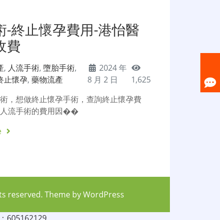
術-終止懷孕費用-港怡醫
收費
產
,
人流手術
,
墮胎手術
,
2024 年
終止懷孕
,
藥物流產
8 月 2 日
1,625
手術，想做終止懷孕手術，查詢終止懷孕費
圳人流手術的費用因��
e
hts reserved. Theme by
WordPress
05162129