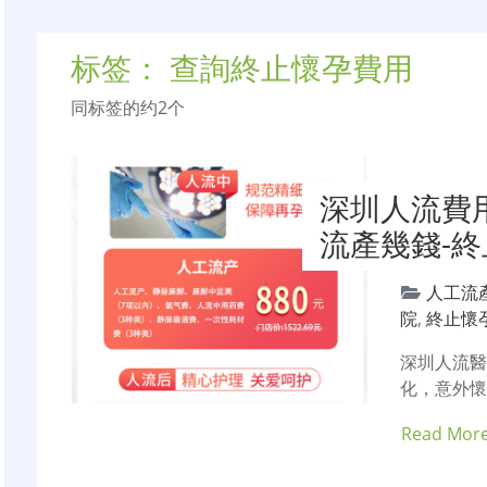
标签：
查詢終止懷孕費用
同标签的约2个
深圳人流費
流產幾錢-
人工流
院
,
終止懷
深圳人流
化，意外
Read Mor