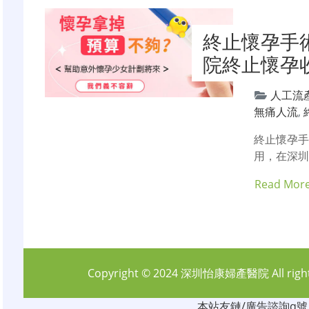
終止懷孕手
院終止懷孕
人工流
無痛人流
,
終止懷孕
用，在深
Read Mor
Copyright © 2024
深圳怡康婦產醫院
All rig
本站友鏈/廣告諮詢q號：6