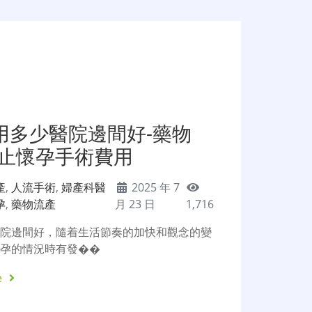
用多少醫院邊間好-藥物
終止懷孕手術費用
產
,
人流手術
,
婦產科醫
2025 年 7
孕
,
藥物流產
月 23 日
1,716
醫院邊間好，隨着生活節奏的加快和觀念的變
懷孕的情況時有發��
e