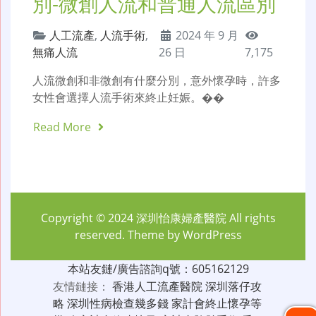
別-微創人流和普通人流區別
人工流產
,
人流手術
,
2024 年 9 月
無痛人流
26 日
7,175
人流微創和非微創有什麼分別，意外懷孕時，許多
女性會選擇人流手術來終止妊娠。��
Read More
Copyright © 2024
深圳怡康婦產醫院
All rights
reserved. Theme by
WordPress
本站友鏈/廣告諮詢q號：605162129
友情鏈接：
香港人工流產醫院
深圳落仔攻
略
深圳性病檢查幾多錢
家計會終止懷孕等