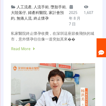
人工流產
,
人流手術
,
墮胎手術
,
大陸落仔
,
婦產科醫院
,
家計會預
2025
1,607
約
,
無痛人流
,
終止懷孕
年 8 月
7 日
私家醫院終止懷孕收費，在深圳這座節奏飛快的城
市，意外懷孕往往像一道突如其來��
Read More