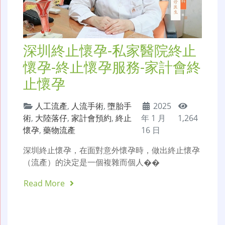
深圳終止懷孕-私家醫院終止
懷孕-終止懷孕服務-家計會終
止懷孕
人工流產
,
人流手術
,
墮胎手
2025
術
,
大陸落仔
,
家計會預約
,
終止
年 1 月
1,264
懷孕
,
藥物流產
16 日
深圳終止懷孕，在面對意外懷孕時，做出終止懷孕
（流產）的決定是一個複雜而個人��
Read More