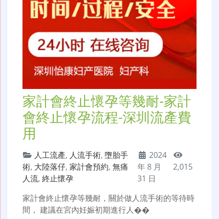
家計會終止懷孕等幾耐-家計
會終止懷孕流程-深圳流產費
用
人工流產
,
人流手術
,
墮胎手
2024
術
,
大陸落仔
,
家計會預約
,
無痛
年 8 月
2,015
人流
,
終止懷孕
31 日
家計會終止懷孕等幾耐，關於做人流手術的等待時
間， 建議在宮內妊娠初期進行人��