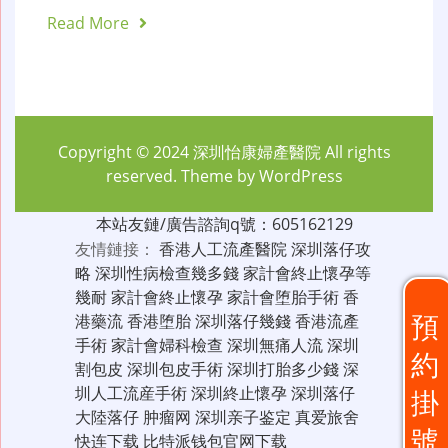
Read More
Copyright © 2024
深圳怡康婦產醫院
All rights
reserved. Theme by
WordPress
本站友鏈/廣告諮詢q號：605162129
友情鏈接：
香港人工流產醫院
深圳落仔攻
略
深圳性病檢查幾多錢
家計會終止懷孕等
幾耐
家計會終止懷孕
家計會堕胎手術
香
預
港藥流
香港堕胎
深圳落仔幾錢
香港流產
手術
家計會婦科檢查
深圳無痛人流
深圳
約
割包皮
深圳包皮手術
深圳打胎多少錢
深
圳人工流産手術
深圳終止懷孕
深圳落仔
掛
大陸落仔
肿瘤网
深圳亲子鉴定
真爱旅舍
號
快连下载
比特派钱包官网下载