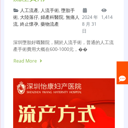
人工流產
,
人流手術
,
墮胎手
術
,
大陸落仔
,
婦產科醫院
,
無痛人
2024 年
1,414
流
,
終止懷孕
,
藥物流產
8 月 31
日
深圳墮胎好嘅醫院，關於人流手術，普通的人工流
產手術費用大概在600-1000元，��
Read More