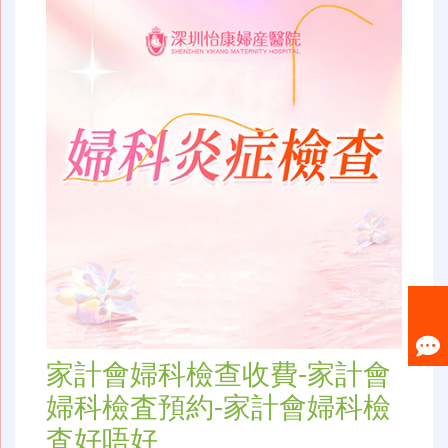
家計會婦科檢查收費-家計會
婦科檢査預約-家計會婦科檢
査好唔好