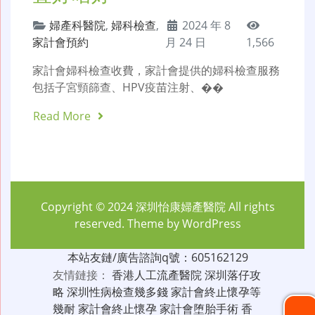
婦產科醫院
,
婦科檢查
,
2024 年 8
家計會預約
月 24 日
1,566
家計會婦科檢查收費，家計會提供的婦科檢查服務
包括子宮頸篩查、HPV疫苗注射、��
Read More
Copyright © 2024
深圳怡康婦產醫院
All rights
reserved. Theme by
WordPress
本站友鏈/廣告諮詢q號：605162129
友情鏈接：
香港人工流產醫院
深圳落仔攻
略
深圳性病檢查幾多錢
家計會終止懷孕等
幾耐
家計會終止懷孕
家計會堕胎手術
香