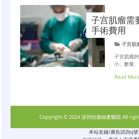
子宫肌瘤需
手術費用
子宮肌
子宮肌瘤
小、數量
Read Mor
Copyright © 2024
深圳怡康婦產醫院
All rig
本站友鏈/廣告諮詢q號：6