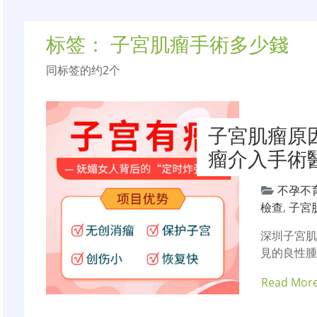
标签：
子宮肌瘤手術多少錢
同标签的约2个
子宮肌瘤原
瘤介入手術
不孕不
檢查
,
子宮
深圳子宮
見的良性
Read Mor