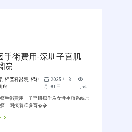
因手術費用-深圳子宮肌
醫院
育
,
婦產科醫院
,
婦科
2025 年 8
肌瘤
月 30 日
1,541
肌瘤手術費用，子宮肌瘤作為女性生殖系統常
腫瘤，困擾着眾多育��
e