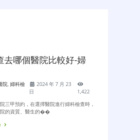
查去哪個醫院比較好-婦
醫院
,
婦科檢
2024 年 7 月 23
日
1,422
醫院三甲預約，在選擇醫院進行婦科檢查時，
醫院的資質、醫生的��
e