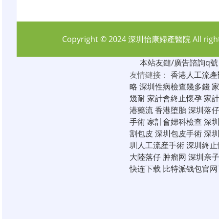
Copyright © 2024
深圳怡康婦產醫院
All rig
本站友鏈/廣告諮詢q號：6
友情鏈接：
香港人工流產
略
深圳性病檢查幾多錢
幾耐
家計會終止懷孕
家
港藥流
香港堕胎
深圳落
手術
家計會婦科檢查
深
割包皮
深圳包皮手術
深
圳人工流産手術
深圳終止
大陸落仔
肿瘤网
深圳亲
快连下载
比特派钱包官网