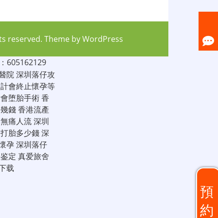
hts reserved. Theme by
WordPress
05162129
醫院
深圳落仔攻
家計會終止懷孕等
計會堕胎手術
香
仔幾錢
香港流產
圳無痛人流
深圳
圳打胎多少錢
深
懷孕
深圳落仔
子鉴定
真爱旅舍
下载
預
約