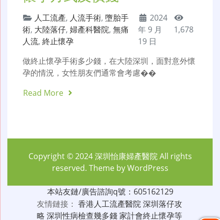
人工流產
,
人流手術
,
墮胎手
2024
術
,
大陸落仔
,
婦產科醫院
,
無痛
年 9 月
1,678
人流
,
終止懷孕
19 日
做終止懷孕手術多少錢，在大陸深圳，面對意外懷
孕的情況，女性朋友們通常會考慮��
Read More
Copyright © 2024
深圳怡康婦產醫院
All rights
reserved. Theme by
WordPress
本站友鏈/廣告諮詢q號：605162129
友情鏈接：
香港人工流產醫院
深圳落仔攻
略
深圳性病檢查幾多錢
家計會終止懷孕等