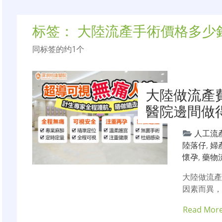
标签：
大陸流產手術價格多少
同标签的约1个
大陸做流產
醫院邊間做
人工流
陸落仔
,
婦
懷孕
,
藥物
大陸做流
因素而異
Read Mor