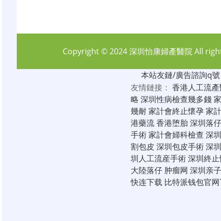
Copyright © 2024
深圳怡康婦產醫院
All rig
本站友鏈/廣告諮詢q號：6
友情鏈接：
香港人工流產
略
深圳性病檢查幾多錢
幾耐
家計會終止懷孕
家
港藥流
香港堕胎
深圳落
手術
家計會婦科檢查
深
割包皮
深圳包皮手術
深
圳人工流産手術
深圳終止
大陸落仔
肿瘤网
深圳亲
快连下载
比特派钱包官网