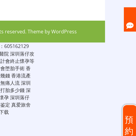
hts reserved. Theme by
WordPress
05162129
醫院
深圳落仔攻
家計會終止懷孕等
計會堕胎手術
香
仔幾錢
香港流產
圳無痛人流
深圳
圳打胎多少錢
深
懷孕
深圳落仔
子鉴定
真爱旅舍
下载
預
約