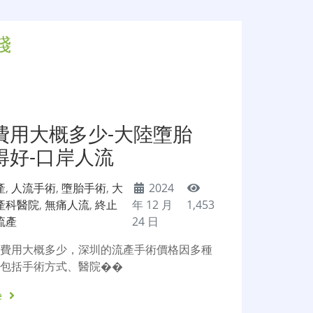
錢
費用大概多少-大陸墮胎
得好-口岸人流
產
,
人流手術
,
墮胎手術
,
大
2024
產科醫院
,
無痛人流
,
終止
年 12 月
1,453
流產
24 日
產費用大概多少，深圳的流產手術價格因多種
，包括手術方式、醫院��
e