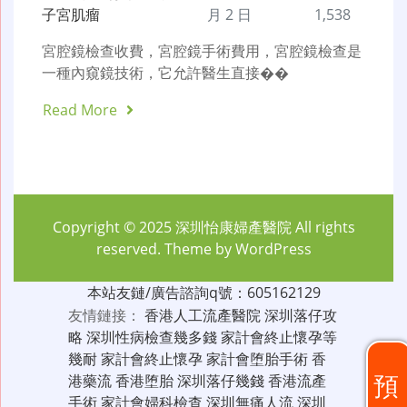
子宮肌瘤
月 2 日
1,538
宮腔鏡檢查收費，宮腔鏡手術費用，宮腔鏡檢查是
一種內窺鏡技術，它允許醫生直接��
Read More
Copyright © 2025
深圳怡康婦產醫院
All rights
reserved. Theme by
WordPress
本站友鏈/廣告諮詢q號：605162129
友情鏈接：
香港人工流產醫院
深圳落仔攻
略
深圳性病檢查幾多錢
家計會終止懷孕等
幾耐
家計會終止懷孕
家計會堕胎手術
香
預
港藥流
香港堕胎
深圳落仔幾錢
香港流產
手術
家計會婦科檢查
深圳無痛人流
深圳