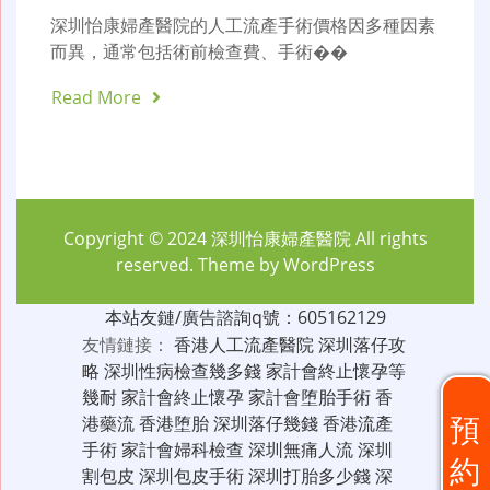
深圳怡康婦產醫院的人工流產手術價格因多種因素
而異，通常包括術前檢查費、手術��
Read More
Copyright © 2024
深圳怡康婦產醫院
All rights
reserved. Theme by
WordPress
本站友鏈/廣告諮詢q號：605162129
友情鏈接：
香港人工流產醫院
深圳落仔攻
略
深圳性病檢查幾多錢
家計會終止懷孕等
幾耐
家計會終止懷孕
家計會堕胎手術
香
預
港藥流
香港堕胎
深圳落仔幾錢
香港流產
手術
家計會婦科檢查
深圳無痛人流
深圳
約
割包皮
深圳包皮手術
深圳打胎多少錢
深