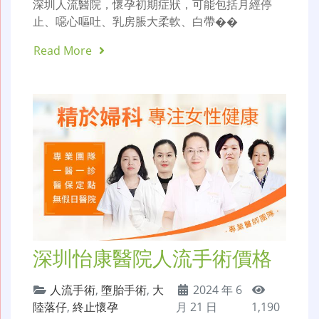
深圳人流醫院，懷孕初期症狀，可能包括月經停
止、噁心嘔吐、乳房脹大柔軟、白帶��
Read More
深圳怡康醫院人流手術價格
人流手術
,
墮胎手術
,
大
2024 年 6
陸落仔
,
終止懷孕
月 21 日
1,190