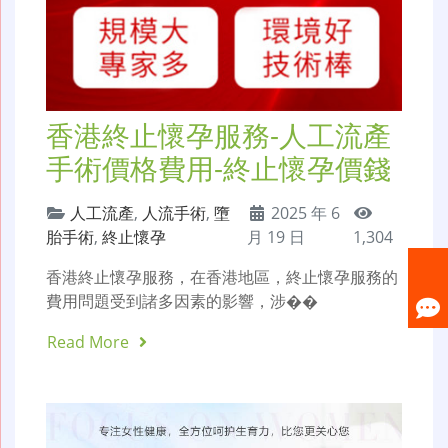
香港終止懷孕服務-人工流產
手術價格費用-終止懷孕價錢
人工流產
,
人流手術
,
墮
2025 年 6
胎手術
,
終止懷孕
月 19 日
1,304
香港終止懷孕服務，在香港地區，終止懷孕服務的
費用問題受到諸多因素的影響，涉��
Read More