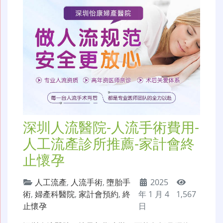
深圳人流醫院-人流手術費用-
人工流產診所推薦-家計會終
止懷孕
人工流產
,
人流手術
,
墮胎手
2025
術
,
婦產科醫院
,
家計會預約
,
終
年 1 月 4
1,567
止懷孕
日