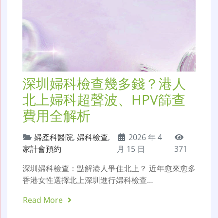
深圳婦科檢查幾多錢？港人
北上婦科超聲波、HPV篩查
費用全解析
婦產科醫院
,
婦科檢查
,
2026 年 4
家計會預約
月 15 日
371
深圳婦科檢查：點解港人爭住北上？ 近年愈來愈多
香港女性選擇北上深圳進行婦科檢查…
Read More