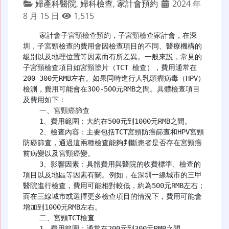
婦產科醫院
,
婦科檢查
,
家計會預約
2024 年
8 月 15 日
1,515
家計會子宮頸檢查預約
，
子宮頸檢查家計會
，在深
圳，子宮頸檢查的費用會因檢查項目的不同、醫療機構的
級別以及地理位置等因素而有所差異。一般來説，常見的
子宮頸檢查項目如宮頸塗片（TCT 檢查），費用通常在
200-300元RMB左右。如果同時進行人乳頭瘤病毒（HPV）
檢測，費用可能會在300-500元RMB之間。具體檢查項目
及費用如下：

    一、宮頸癌篩查

    1、費用範圍：大約在500元到1000元RMB之間。

    2、檢查內容：主要包括TCT宮頸防癌篩查和HPV宮頸
防癌篩查，通過這兩種檢查能夠判斷患者是否存在宮頸癌
前病變以及宮頸癌變。

    3、影響因素：具體費用與醫院的收費標準、檢查的
項目以及地區等因素有關。例如，在深圳一線城市的三甲
醫院進行檢查，費用可能相對較低，約為500元RMB左右；
而在三線城市或選擇更多檢查項目的情況下，費用可能會
增加到1000元RMB左右。

    二、宮頸TCT檢查

    1、費用範圍：通常在200元到300元RMB之間。
