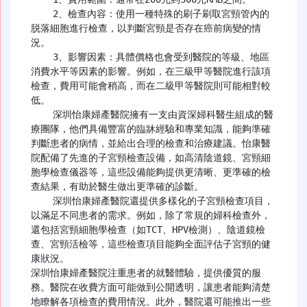
    2、檢查內容：使用一種特殊的刷子刷取宮頸管內的
脱落細胞進行檢查，以判斷宮頸是否存在癌前病變的情
況。

    3、影響因素：具體價格也會受到醫院的等級、地區
消費水平等因素的影響。例如，在三級甲等醫院進行該項
檢查，費用可能會稍高，而在二級甲等醫院則可能相對較
低。

    深圳怡康婦產醫院擁有一支由資深婦科醫生組成的醫
療團隊，他們具備豐富的臨牀經驗和專業知識，能夠準確
判斷患者的病情，並給出合理的檢查和治療建議。怡康醫
院配備了先進的子宮頸檢查設備，如高清陰道鏡、宮頸細
胞學檢查儀器等，這些設備能夠提供更清晰、更準確的檢
查結果，有助於醫生做出更準確的診斷。

    深圳怡康婦產醫院還提供多樣化的子宮頸檢查項目，
以滿足不同患者的需求。例如，除了常規的婦科檢查外，
還包括宮頸細胞學檢查（如TCT、HPV檢測）、陰道鏡檢
查、宮頸活檢等，這些檢查項目能夠全面評估子宮頸的健
康狀況。

深圳怡康婦產醫院注重患者的就醫體驗，提供優質的服
務。醫院在收費方面可能做到公開透明，讓患者能夠清楚
地瞭解各項檢查的費用情況。此外，醫院還可能推出一些