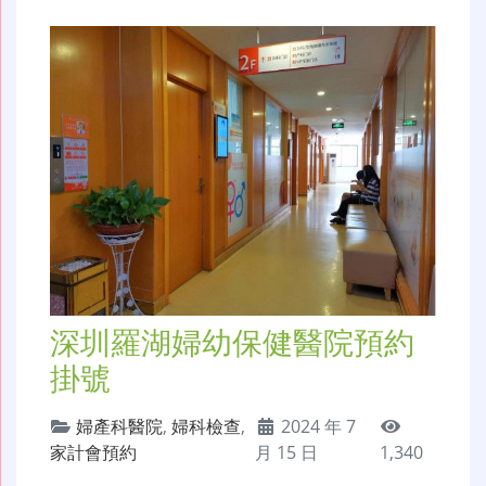
深圳羅湖婦幼保健醫院預約
掛號
婦產科醫院
,
婦科檢查
,
2024 年 7
家計會預約
月 15 日
1,340