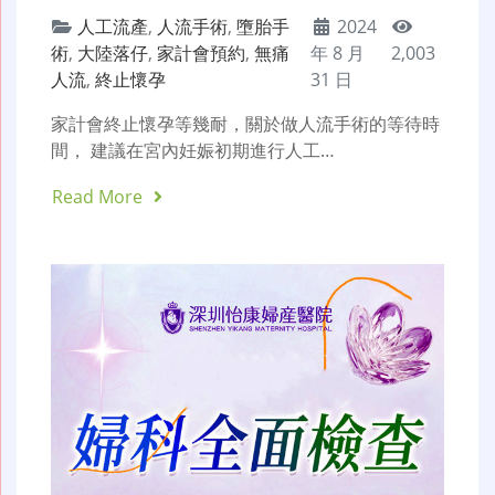
人工流產
,
人流手術
,
墮胎手
2024
術
,
大陸落仔
,
家計會預約
,
無痛
年 8 月
2,003
人流
,
終止懷孕
31 日
家計會終止懷孕等幾耐，關於做人流手術的等待時
間， 建議在宮內妊娠初期進行人工…
Read More