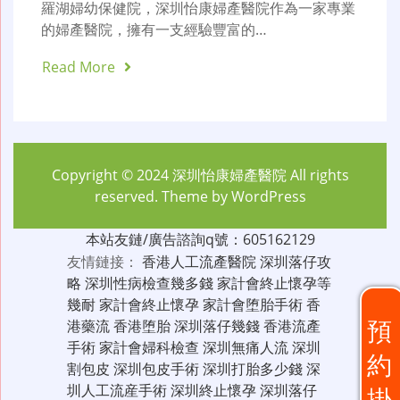
羅湖婦幼保健院，深圳怡康婦產醫院作為一家專業
的婦產醫院，擁有一支經驗豐富的…
Read More
Copyright © 2024
深圳怡康婦產醫院
All rights
reserved. Theme by
WordPress
本站友鏈/廣告諮詢q號：605162129
友情鏈接：
香港人工流產醫院
深圳落仔攻
略
深圳性病檢查幾多錢
家計會終止懷孕等
幾耐
家計會終止懷孕
家計會堕胎手術
香
預
港藥流
香港堕胎
深圳落仔幾錢
香港流產
手術
家計會婦科檢查
深圳無痛人流
深圳
約
割包皮
深圳包皮手術
深圳打胎多少錢
深
圳人工流産手術
深圳終止懷孕
深圳落仔
掛