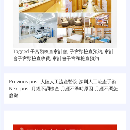
Tagged
子宮頸檢查家計會
,
子宮頸檢查預約
,
家計
會子宮頸檢查收費
,
家計會子宮頸檢查預約
文
Previous post
大陸人工流產醫院-深圳人工流產手術
Next post
月經不調檢查-月經不準時原因-月經不調怎
章
麼辦
导
航