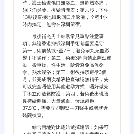
時，護士檢查傷口無滲血、無劇烈疼痛，
領取消炎藥、復驗時間表；第六步，下午
13點後直接地鐵返回口岸返港，全程4小
時內搞定，無需在深圳留宿。
最後補充男士結紮常見重點注意事
項，無論香港抑或深圳手術都需要遵守：
第一，術前禁欲3至7日，避免睾丸充血影
響手術操作；第二，術後3周內禁止劇烈運
動、搬重物、性生活，陰囊避免高溫桑
拿、熱水浸浴；第三，術後持續避孕3個
月，並完成兩次精液檢查確認無精子，先
可以完全唔使用其他避孕方式，唔好做完
手術立刻放鬆防護；第四，若術後出現陰
囊持續劇痛、大量滲血、發燒超過
37.5℃，需要立即聯繫主刀醫生或者就近
醫院檢查。
綜合兩地對比總結選擇建議：如果可