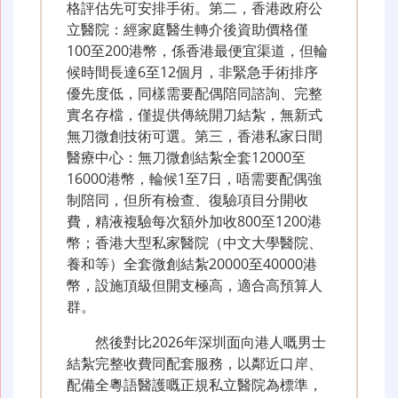
格評估先可安排手術。第二，香港政府公
立醫院：經家庭醫生轉介後資助價格僅
100至200港幣，係香港最便宜渠道，但輪
候時間長達6至12個月，非緊急手術排序
優先度低，同樣需要配偶陪同諮詢、完整
實名存檔，僅提供傳統開刀結紮，無新式
無刀微創技術可選。第三，香港私家日間
醫療中心：無刀微創結紮全套12000至
16000港幣，輪候1至7日，唔需要配偶強
制陪同，但所有檢查、復驗項目分開收
費，精液複驗每次額外加收800至1200港
幣；香港大型私家醫院（中文大學醫院、
養和等）全套微創結紮20000至40000港
幣，設施頂級但開支極高，適合高預算人
群。
然後對比2026年深圳面向港人嘅男士
結紮完整收費同配套服務，以鄰近口岸、
配備全粵語醫護嘅正規私立醫院為標準，