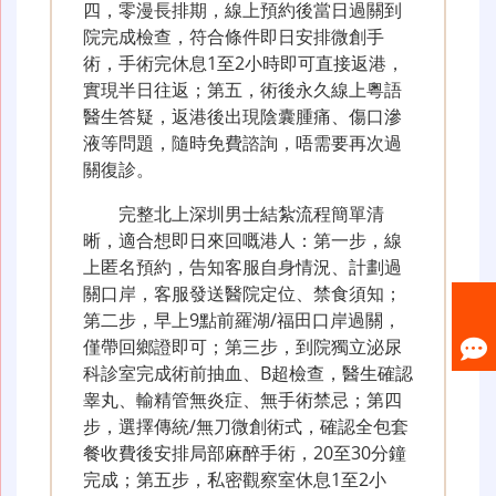
四，零漫長排期，線上預約後當日過關到
院完成檢查，符合條件即日安排微創手
術，手術完休息1至2小時即可直接返港，
實現半日往返；第五，術後永久線上粵語
醫生答疑，返港後出現陰囊腫痛、傷口滲
液等問題，隨時免費諮詢，唔需要再次過
關復診。
完整北上深圳男士結紮流程簡單清
晰，適合想即日來回嘅港人：第一步，線
上匿名預約，告知客服自身情況、計劃過
關口岸，客服發送醫院定位、禁食須知；
第二步，早上9點前羅湖/福田口岸過關，
僅帶回鄉證即可；第三步，到院獨立泌尿
科診室完成術前抽血、B超檢查，醫生確認
睾丸、輸精管無炎症、無手術禁忌；第四
步，選擇傳統/無刀微創術式，確認全包套
餐收費後安排局部麻醉手術，20至30分鐘
完成；第五步，私密觀察室休息1至2小