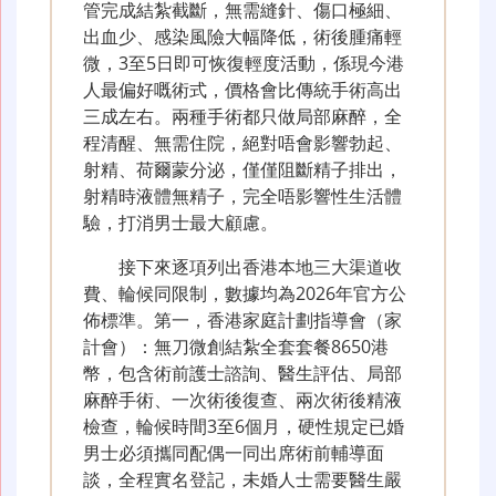
管完成結紮截斷，無需縫針、傷口極細、
出血少、感染風險大幅降低，術後腫痛輕
微，3至5日即可恢復輕度活動，係現今港
人最偏好嘅術式，價格會比傳統手術高出
三成左右。兩種手術都只做局部麻醉，全
程清醒、無需住院，絕對唔會影響勃起、
射精、荷爾蒙分泌，僅僅阻斷精子排出，
射精時液體無精子，完全唔影響性生活體
驗，打消男士最大顧慮。
接下來逐項列出香港本地三大渠道收
費、輪候同限制，數據均為2026年官方公
佈標準。第一，香港家庭計劃指導會（家
計會）：無刀微創結紮全套套餐8650港
幣，包含術前護士諮詢、醫生評估、局部
麻醉手術、一次術後復查、兩次術後精液
檢查，輪候時間3至6個月，硬性規定已婚
男士必須攜同配偶一同出席術前輔導面
談，全程實名登記，未婚人士需要醫生嚴