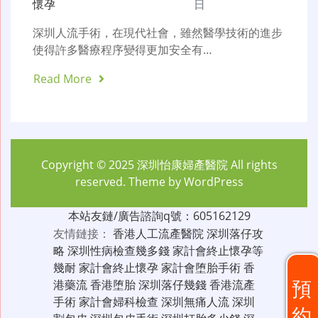
懷孕
日
深圳人流手術，在現代社會，雖然醫學技術的進步
使得許多醫療程序變得更加安全有…
Read More
Copyright © 2025
深圳怡康婦產醫院
All rights
reserved. Theme by
WordPress
本站友鏈/廣告諮詢q號：605162129
友情鏈接：
香港人工流產醫院
深圳落仔攻
略
深圳性病檢查幾多錢
家計會終止懷孕等
幾耐
家計會終止懷孕
家計會堕胎手術
香
預
港藥流
香港堕胎
深圳落仔幾錢
香港流產
手術
家計會婦科檢查
深圳無痛人流
深圳
約