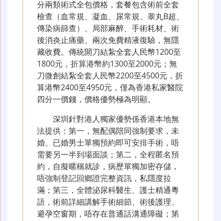
分兩類術式全包價格，套餐包含術前全套
檢查（血常規、凝血、尿常規、睾丸B超、
傳染病篩查）、局部麻醉、手術耗材、術
後消炎止痛藥、兩次免費精液復驗，無隱
藏收費。傳統開刀結紮全套人民幣1200至
1800元，折算港幣約1300至2000元；無
刀微創結紮全套人民幣2200至4500元，折
算港幣2400至4950元，僅為香港私家醫院
四分一價錢，價格優勢極為明顯。
深圳針對港人獨家優勢係香港本地無
法提供：第一，無配偶陪同強制要求，未
婚、已婚男士單獨預約即可安排手術，唔
需要另一半到場面談；第二，全程匿名預
約，自擬暱稱就診，病歷單獨加密存儲，
唔強制登記回鄉證完整資訊，私隱度拉
滿；第三，全體泌尿科醫生、護士精通粵
語，術前詳細講解手術細節、術後護理、
避孕空窗期，唔存在普通話溝通障礙；第