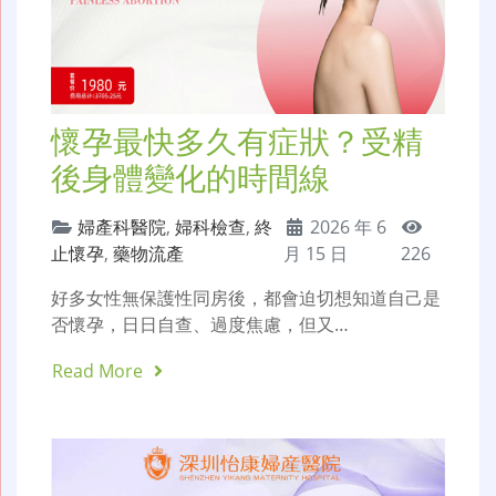
懷孕最快多久有症狀？受精
後身體變化的時間線
婦產科醫院
,
婦科檢查
,
終
2026 年 6
止懷孕
,
藥物流產
月 15 日
226
好多女性無保護性同房後，都會迫切想知道自己是
否懷孕，日日自查、過度焦慮，但又…
Read More