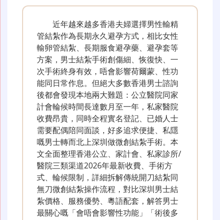
近年越來越多香港夫婦選擇男性輸精
管結紮作為長期永久避孕方式，相比女性
輸卵管結紮、長期服食避孕藥、避孕套等
方案，男士結紮手術創傷細、恢復快、一
次手術終身有效，唔會影響荷爾蒙、性功
能同日常作息。但絕大多數香港男士諮詢
後都會發現本地兩大難題：公立醫院同家
計會輪候時間長達數月至一年，私家醫院
收費昂貴，同時全程實名登記、已婚人士
需要配偶陪同面談，好多追求便捷、私隱
嘅男士轉而北上深圳做微創結紮手術。本
文全面整理香港公立、家計會、私家診所/
醫院三類渠道2026年最新收費、手術方
式、輪候限制，詳細拆解傳統開刀結紮同
無刀微創結紮操作流程，對比深圳男士結
紮價格、服務優勢、粵語配套，解答男士
最關心嘅「會唔會影響性功能」「術後多