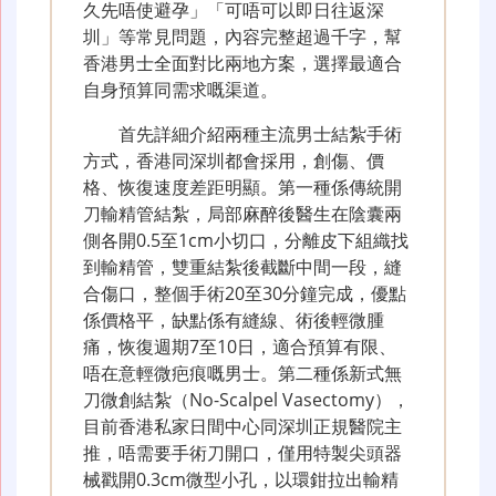
久先唔使避孕」「可唔可以即日往返深
圳」等常見問題，內容完整超過千字，幫
香港男士全面對比兩地方案，選擇最適合
自身預算同需求嘅渠道。
首先詳細介紹兩種主流男士結紮手術
方式，香港同深圳都會採用，創傷、價
格、恢復速度差距明顯。第一種係傳統開
刀輸精管結紮，局部麻醉後醫生在陰囊兩
側各開0.5至1cm小切口，分離皮下組織找
到輸精管，雙重結紮後截斷中間一段，縫
合傷口，整個手術20至30分鐘完成，優點
係價格平，缺點係有縫線、術後輕微腫
痛，恢復週期7至10日，適合預算有限、
唔在意輕微疤痕嘅男士。第二種係新式無
刀微創結紮（No-Scalpel Vasectomy），
目前香港私家日間中心同深圳正規醫院主
推，唔需要手術刀開口，僅用特製尖頭器
械戳開0.3cm微型小孔，以環鉗拉出輸精