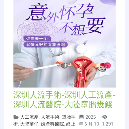
深圳人流手術-深圳人工流產-
深圳人流醫院-大陸墮胎幾錢
人工流產
,
人流手術
,
墮胎手
2025
術
,
大陸落仔
,
婦產科醫院
,
終止
年 6 月 10
1,291