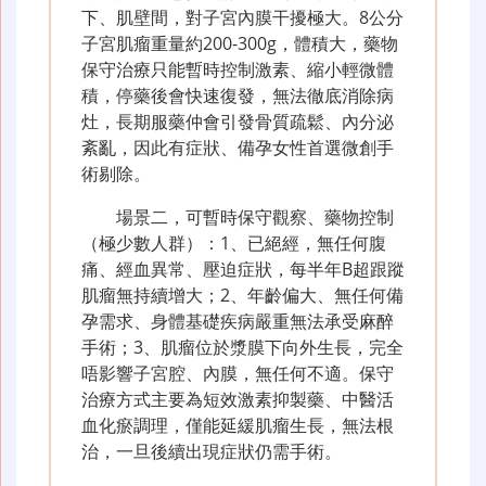
下、肌壁間，對子宮內膜干擾極大。8公分
子宮肌瘤重量約200-300g，體積大，藥物
保守治療只能暫時控制激素、縮小輕微體
積，停藥後會快速復發，無法徹底消除病
灶，長期服藥仲會引發骨質疏鬆、內分泌
紊亂，因此有症狀、備孕女性首選微創手
術剔除。
場景二，可暫時保守觀察、藥物控制
（極少數人群）：1、已絕經，無任何腹
痛、經血異常、壓迫症狀，每半年B超跟蹤
肌瘤無持續增大；2、年齡偏大、無任何備
孕需求、身體基礎疾病嚴重無法承受麻醉
手術；3、肌瘤位於漿膜下向外生長，完全
唔影響子宮腔、內膜，無任何不適。保守
治療方式主要為短效激素抑製藥、中醫活
血化瘀調理，僅能延緩肌瘤生長，無法根
治，一旦後續出現症狀仍需手術。