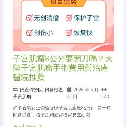
子宫肌瘤8公分要開刀嗎？大
陸子宮肌瘤手術費用與治療
醫院推薦
婦產科醫院
,
婦科檢查
,
2026 年 6 月
子宮肌瘤
23 日
228
好多香港女士體檢發現子宮肌瘤達8公分，第一時
間會慌亂，唔清楚到底需唔需要立刻開…
Read More