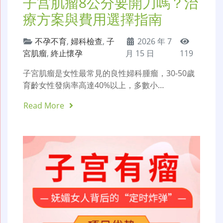
子宫肌瘤8公分要開刀嗎？治
療方案與費用選擇指南
不孕不育
,
婦科檢查
,
子
2026 年 7
宮肌瘤
,
終止懷孕
月 15 日
119
子宮肌瘤是女性最常見的良性婦科腫瘤，30-50歲
育齡女性發病率高達40%以上，多數小…
Read More