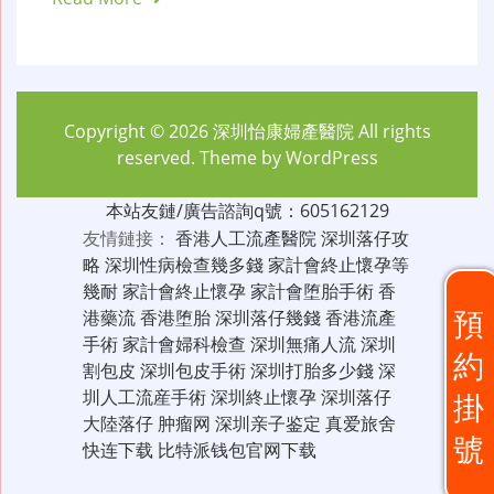
Copyright © 2026
深圳怡康婦產醫院
All rights
reserved. Theme by
WordPress
本站友鏈/廣告諮詢q號：605162129
友情鏈接：
香港人工流產醫院
深圳落仔攻
略
深圳性病檢查幾多錢
家計會終止懷孕等
幾耐
家計會終止懷孕
家計會堕胎手術
香
預
港藥流
香港堕胎
深圳落仔幾錢
香港流產
手術
家計會婦科檢查
深圳無痛人流
深圳
約
割包皮
深圳包皮手術
深圳打胎多少錢
深
圳人工流産手術
深圳終止懷孕
深圳落仔
掛
大陸落仔
肿瘤网
深圳亲子鉴定
真爱旅舍
號
快连下载
比特派钱包官网下载