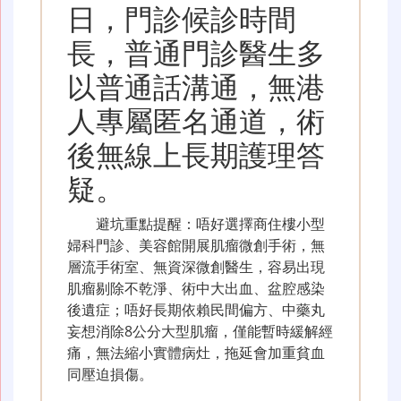
日，門診候診時間
長，普通門診醫生多
以普通話溝通，無港
人專屬匿名通道，術
後無線上長期護理答
疑。
避坑重點提醒：唔好選擇商住樓小型
婦科門診、美容館開展肌瘤微創手術，無
層流手術室、無資深微創醫生，容易出現
肌瘤剔除不乾淨、術中大出血、盆腔感染
後遺症；唔好長期依賴民間偏方、中藥丸
妄想消除8公分大型肌瘤，僅能暫時緩解經
痛，無法縮小實體病灶，拖延會加重貧血
同壓迫損傷。