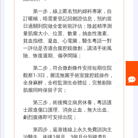
第一步，線上匿名預約婦科專家，自
訂暱稱，唔需要登記回鄉證信息，預約當
日過關到院做全套術前評估：陰超精準測
量肌瘤大小、位置、數量，抽血性激素、
貧血指標、凝血、心電圖，醫生粵語一對
一評估是否適合腹腔鏡微創，講清手術風
險、恢復週期、備孕間隔；
第二步，符合微創條件安排短期住院
觀察1-3日，層流無菌手術室腹腔鏡操作，
全身麻醉，全程監測生命體征，完整剔除
肌瘤同時保留子宮；
第三步，術後獨立病房休養，粵語護
士跟進傷口護理、消炎止血，無大出血、
劇烈腹痛即可安排出院；
第四步，返港後線上永久免費諮詢主
治醫生，術後1個月、3個月分別複查B