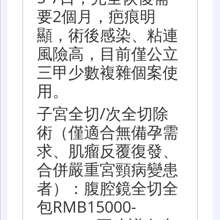
要2個月，疤痕明
顯，術後感染、粘連
風險高，目前僅公立
三甲少數複雜個案使
用。
子宮全切/次全切除
術（僅適合無備孕需
求、肌瘤反覆復發、
合併嚴重宮頸病變患
者）：腹腔鏡全切全
包RMB15000-