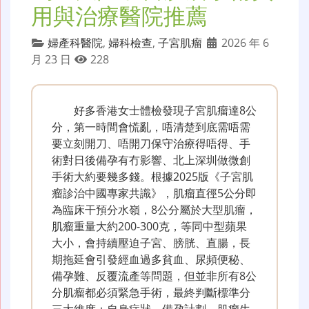
用與治療醫院推薦
婦產科醫院
,
婦科檢查
,
子宮肌瘤
2026 年 6
月 23 日
228
好多香港女士體檢發現子宮肌瘤達8公
分，第一時間會慌亂，唔清楚到底需唔需
要立刻開刀、唔開刀保守治療得唔得、手
術對日後備孕有冇影響、北上深圳做微創
手術大約要幾多錢。根據2025版《子宮肌
瘤診治中國專家共識》，肌瘤直徑5公分即
為臨床干預分水嶺，8公分屬於大型肌瘤，
肌瘤重量大約200-300克，等同中型蘋果
大小，會持續壓迫子宮、膀胱、直腸，長
期拖延會引發經血過多貧血、尿頻便秘、
備孕難、反覆流產等問題，但並非所有8公
分肌瘤都必須緊急手術，最終判斷標準分
三大維度：自身症狀、備孕計劃、肌瘤生