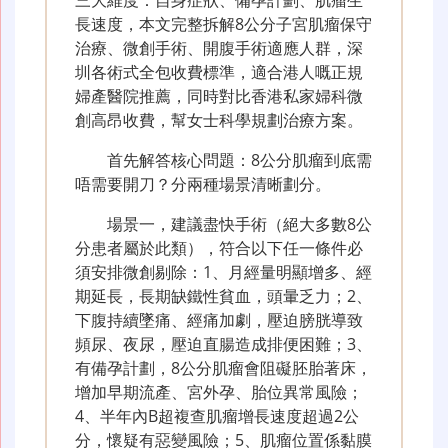
長速度，本文完整拆解8公分子宮肌瘤保守
治療、微創手術、開腹手術適應人群，深
圳各術式全包收費標準，適合港人嘅正規
婦產醫院推薦，同時對比香港私家婦科微
創高昂收費，幫女士科學規劃治療方案。
首先解答核心問題：8公分肌瘤到底需
唔需要開刀？分兩種場景清晰劃分。
場景一，建議盡快手術（絕大多數8公
分患者屬於此類），符合以下任一條件必
須安排微創剔除：1、月經量明顯增多、經
期延長，長期缺鐵性貧血，頭暈乏力；2、
下腹持續墜痛、經痛加劇，壓迫膀胱導致
頻尿、夜尿，壓迫直腸造成排便困難；3、
有備孕計劃，8公分肌瘤會阻礙胚胎著床，
增加早期流產、宮外孕、胎位異常風險；
4、半年內B超複查肌瘤增長速度超過2公
分，懷疑有惡變風險；5、肌瘤位置係黏膜