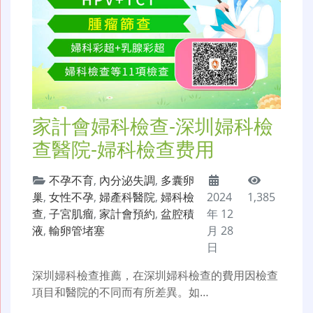
家計會婦科檢查-深圳婦科檢
查醫院-婦科檢查费用
不孕不育
,
內分泌失調
,
多囊卵
巢
,
女性不孕
,
婦產科醫院
,
婦科檢
2024
1,385
查
,
子宮肌瘤
,
家計會預約
,
盆腔積
年 12
液
,
輸卵管堵塞
月 28
日
深圳婦科檢查推薦，在深圳婦科檢查的費用因檢查
項目和醫院的不同而有所差異。如…