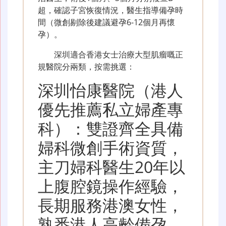
超，確認子宮恢復情況，醫生指導備孕時
間（微創剔除後建議避孕6-12個月再懷
孕）。
深圳適合香港女士治療大型肌瘤嘅正
規醫院分兩類，按需挑選：
深圳怡康醫院（港人
優先推薦私立婦產專
科）：雙證齊全具備
婦科微創手術資質，
主刀婦科醫生20年以
上腹腔鏡操作經驗，
長期服務港澳女性，
熟悉港人高齡備孕、