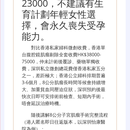
23000，不建議有生
育計劃年輕女性選
擇，會永久喪失受孕
能力。
對比香港私家婦科微創收費，香港單
台腹腔鏡肌瘤剔除全套收費HK$38000-
75000，仲未計術後覆診、藥物單獨收
費，深圳私立微創總花費僅香港私家五分
之一，差距極大；香港公立婦科排期普遍
3-6個月，8公分肌瘤長時間等候會持續增
大、加重貧血同壓迫症狀，深圳預約後最
快次日即可安排術前檢查、短期內手術，
唔會延誤治療時機。
隨後講解8公分子宮肌瘤手術完整流程
（港人匿名即日往返版本，以深圳怡康醫
院為例）：