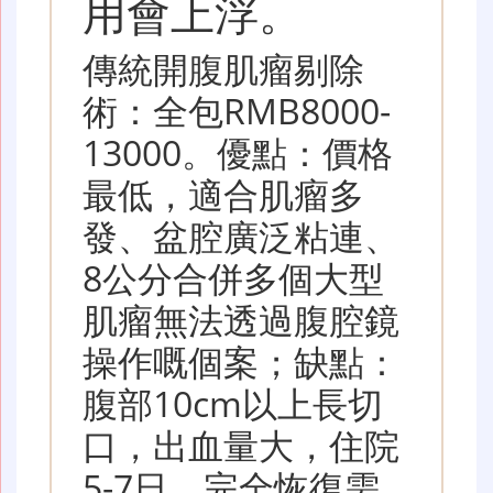
用會上浮。
傳統開腹肌瘤剔除
術：全包RMB8000-
13000。優點：價格
最低，適合肌瘤多
發、盆腔廣泛粘連、
8公分合併多個大型
肌瘤無法透過腹腔鏡
操作嘅個案；缺點：
腹部10cm以上長切
口，出血量大，住院
5-7日，完全恢復需