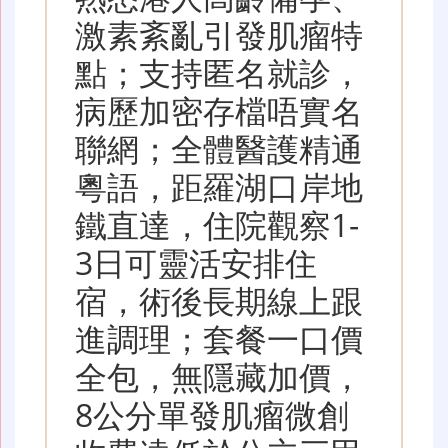
激素紊亂引發肌瘤特
點；支持匿名就診，
病歷加密存檔唔實名
聯網；全體醫護精通
粵語，距羅湖口岸地
鐵直達，住院觀察1-
3日可靈活安排住
宿，術後長期線上跟
進調理；套餐一口價
全包，無隱藏加價，
8公分單發肌瘤微創