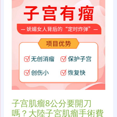
子宫肌瘤8公分要開刀
嗎？大陸子宮肌瘤手術費