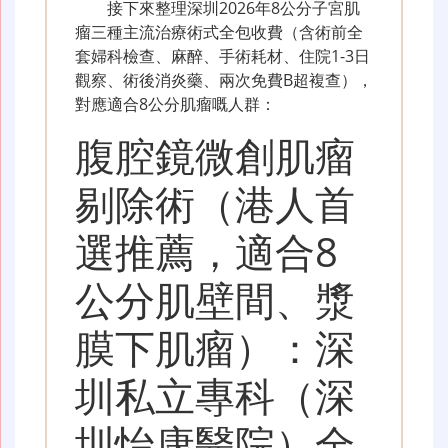
接下來整理深圳2026年8公分子宮肌
瘤三種主流治療術式全包收費（含術前全
套婦科檢查、麻醉、手術耗材、住院1-3日
觀察、術後消炎藥、兩次免費B超複查），
對應適合8公分肌瘤嘅人群：
腹腔鏡微創肌瘤
剔除術（港人首
選推薦，適合8
公分肌壁間、漿
膜下肌瘤）：深
圳私立專科（深
圳怡康醫院）全