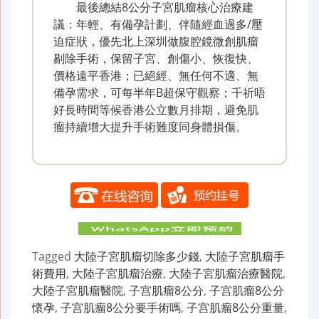
最後總結8公分子宮肌瘤核心治療建
議：年輕、有備孕計劃、伴隨經血過多/壓
迫症狀，優先北上深圳做腹腔鏡微創肌瘤
剔除手術，保留子宮、創傷小、恢復快、
價格遠平香港；已絕經、無任何不適、無
備孕需求，可每半年B超保守觀察；千祈唔
好長時間等候香港公立數月排期，避免肌
瘤持續增大提升手術難度同身體損傷。
Tagged
大陸子宮肌瘤切除多少錢
,
大陸子宮肌瘤手
術費用
,
大陸子宮肌瘤治療
,
大陸子宮肌瘤治療醫院
,
大陸子宮肌瘤醫院
,
子宫肌瘤8公分
,
子宫肌瘤8公分
懷孕
,
子宫肌瘤8公分要手術嗎
,
子宫肌瘤8公分重量
,