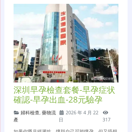
深圳早孕檢查套餐-早孕症状
確認-早孕出血-28元驗孕
婦科檢查
,
藥物流
2026 年 4 月 22
產
日
317
如果你嘅月經遲咗，懷疑自己可能懷孕，但又唔想