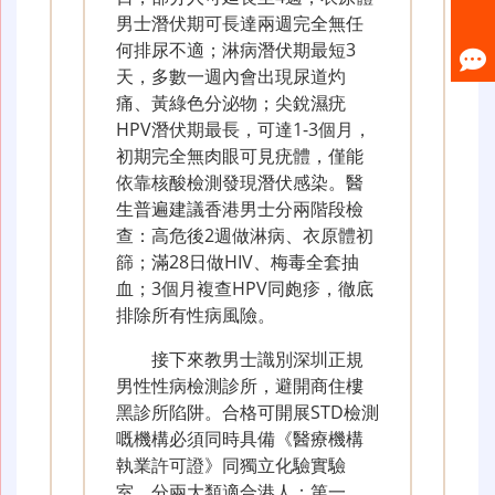
男士潛伏期可長達兩週完全無任
何排尿不適；淋病潛伏期最短3
天，多數一週內會出現尿道灼
痛、黃綠色分泌物；尖銳濕疣
HPV潛伏期最長，可達1-3個月，
初期完全無肉眼可見疣體，僅能
依靠核酸檢測發現潛伏感染。醫
生普遍建議香港男士分兩階段檢
查：高危後2週做淋病、衣原體初
篩；滿28日做HIV、梅毒全套抽
血；3個月複查HPV同皰疹，徹底
排除所有性病風險。
接下來教男士識別深圳正規
男性性病檢測診所，避開商住樓
黑診所陷阱。合格可開展STD檢測
嘅機構必須同時具備《醫療機構
執業許可證》同獨立化驗實驗
室，分兩大類適合港人：第一