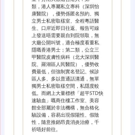
類，港人專屬私立專科（深圳怡
康醫院），優勢係匿名預約、獨
立男士私密取樣室、全程粵語醫
生、口岸近即日往返、報告可線
上發送唔需要親自到院領取，無
大廳公開叫號，適合極度看重私
隱嘅香港男士；第二類，公立三
甲醫院皮膚性病科（北大深圳醫
院、羅湖區人民醫院），優勢收
費最低，但強制實名登記、候診
區人多、多以普通話溝通，無單
獨男士私密取樣空間，私隱度較
低。而網上大量標榜「超平STD快
速驗血」嘅商住樓工作室、美容
館全部屬於非法機構，無合格化
驗設備，容易出現假陽性、假陰
性，隨意推銷昂貴消炎治療，千
祈唔好前往。