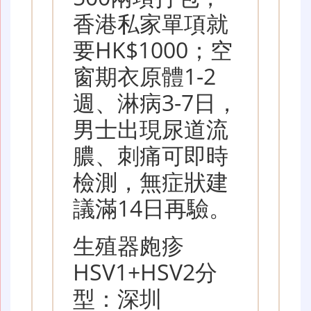
香港私家單項就
要HK$1000；空
窗期衣原體1-2
週、淋病3-7日，
男士出現尿道流
膿、刺痛可即時
檢測，無症狀建
議滿14日再驗。
生殖器皰疹
HSV1+HSV2分
型：深圳