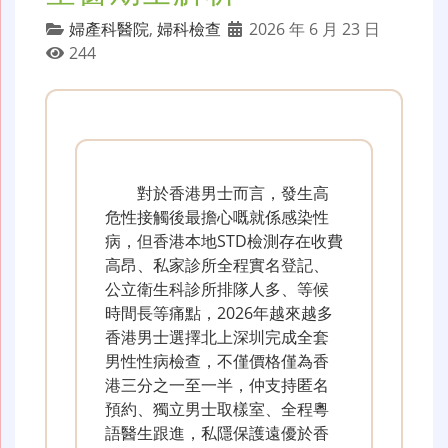
婦產科醫院
,
婦科檢查
2026 年 6 月 23 日
244
對於香港男士而言，發生高
危性接觸後最擔心嘅就係感染性
病，但香港本地STD檢測存在收費
高昂、私家診所全程實名登記、
公立衛生科診所排隊人多、等候
時間長等痛點，2026年越來越多
香港男士選擇北上深圳完成全套
男性性病檢查，不僅價格僅為香
港三分之一至一半，仲支持匿名
預約、獨立男士取樣室、全程粵
語醫生跟進，私隱保護遠優於香