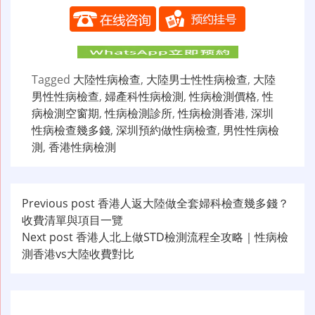
Tagged
大陸性病檢查
,
大陸男士性性病檢查
,
大陸
男性性病檢查
,
婦產科性病檢測
,
性病檢測價格
,
性
病檢測空窗期
,
性病檢測診所
,
性病檢測香港
,
深圳
性病檢查幾多錢
,
深圳預約做性病檢查
,
男性性病檢
測
,
香港性病檢測
文
Previous post
香港人返大陸做全套婦科檢查幾多錢？
收費清單與項目一覽
章
Next post
香港人北上做STD檢測流程全攻略｜性病檢
导
測香港vs大陸收費對比
航