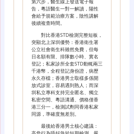
第六步，醫生線上發送電子報
告，粵語醫生一對一解讀，陽性
會給予規範治療方案，陰性講解
後續複查時間。
對比香港STD檢測完整短板，
突顯北上深圳優勢：香港衛生署
公立社會衛生科雖然免費，但每
日名額有限、排隊數小時、實名
登記；私家診所全套STD動輒兩三
千港幣，全程登記身份證，病歷
永久存檔；香港男士取樣多係開
放式診室，容易遇到熟人；而深
圳私立專科支持完全匿名、獨立
私密空間、粵語溝通、價格僅香
港三分一，檢測試劑同香港私家
同源，準確度無差別。
最後給香港男士核心建議：
高危行為唔好急於短期檢測，嚴