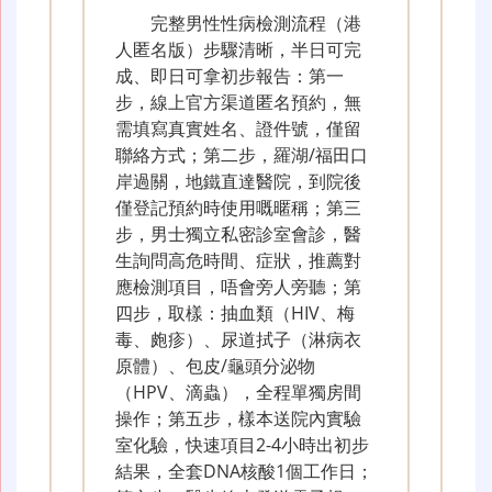
完整男性性病檢測流程（港
人匿名版）步驟清晰，半日可完
成、即日可拿初步報告：第一
步，線上官方渠道匿名預約，無
需填寫真實姓名、證件號，僅留
聯絡方式；第二步，羅湖/福田口
岸過關，地鐵直達醫院，到院後
僅登記預約時使用嘅暱稱；第三
步，男士獨立私密診室會診，醫
生詢問高危時間、症狀，推薦對
應檢測項目，唔會旁人旁聽；第
四步，取樣：抽血類（HIV、梅
毒、皰疹）、尿道拭子（淋病衣
原體）、包皮/龜頭分泌物
（HPV、滴蟲），全程單獨房間
操作；第五步，樣本送院內實驗
室化驗，快速項目2-4小時出初步
結果，全套DNA核酸1個工作日；