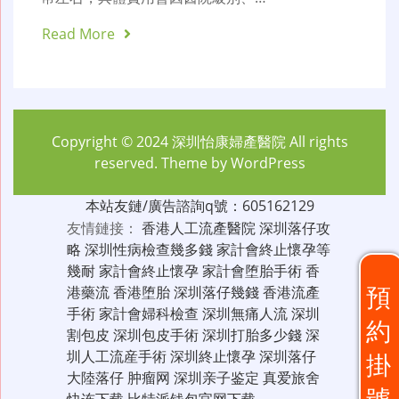
Read More
Copyright © 2024
深圳怡康婦產醫院
All rights
reserved. Theme by
WordPress
本站友鏈/廣告諮詢q號：605162129
友情鏈接：
香港人工流產醫院
深圳落仔攻
略
深圳性病檢查幾多錢
家計會終止懷孕等
幾耐
家計會終止懷孕
家計會堕胎手術
香
預
港藥流
香港堕胎
深圳落仔幾錢
香港流產
手術
家計會婦科檢查
深圳無痛人流
深圳
約
割包皮
深圳包皮手術
深圳打胎多少錢
深
圳人工流産手術
深圳終止懷孕
深圳落仔
掛
大陸落仔
肿瘤网
深圳亲子鉴定
真爱旅舍
號