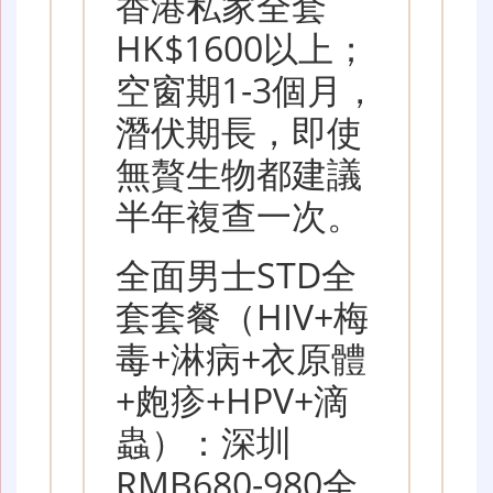
香港私家全套
HK$1600以上；
空窗期1-3個月，
潛伏期長，即使
無贅生物都建議
半年複查一次。
全面男士STD全
套套餐（HIV+梅
毒+淋病+衣原體
+皰疹+HPV+滴
蟲）：深圳
RMB680-980全