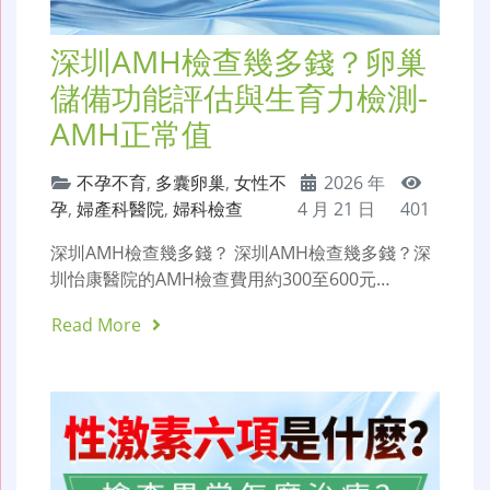
深圳AMH檢查幾多錢？卵巢
儲備功能評估與生育力檢測-
AMH正常值
不孕不育
,
多囊卵巢
,
女性不
2026 年
孕
,
婦產科醫院
,
婦科檢查
4 月 21 日
401
深圳AMH檢查幾多錢？ 深圳AMH檢查幾多錢？深
圳怡康醫院的AMH檢查費用約300至600元…
Read More