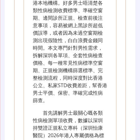
港本地機構。好多男士唔清楚各
類性病檢測收費標準、準確空窗
期、邊間診所正規、檢查前後注
意事項，容易被網上黑診所超低
價誤導，或者因為未過空窗期檢
測出現假陰性，白白浪費金錢同
時間。本文專門針對男性需求，
拆解深圳各單項、全套性病檢查
價格、每一種常見性病標準空窗
期、正規檢測機構篩選標準、完
整檢測流程，同時深度對比香港
公立、私家STD收費差距，幫香港
男士平價、保密、準確完成性病
篩查。
首先講解男士最關心嘅各類
性病檢測單項收費，數據以深圳
持雙證正規私立專科（深圳怡康
醫院）2026年港人專屬價格為標