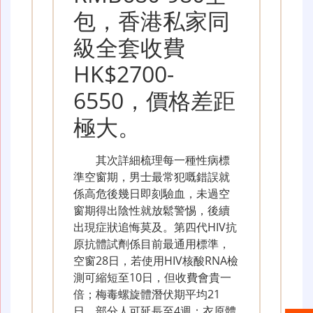
包，香港私家同
級全套收費
HK$2700-
6550，價格差距
極大。
其次詳細梳理每一種性病標
準空窗期，男士最常犯嘅錯誤就
係高危後幾日即刻驗血，未過空
窗期得出陰性就放鬆警惕，後續
出現症狀追悔莫及。第四代HIV抗
原抗體試劑係目前最通用標準，
空窗28日，若使用HIV核酸RNA檢
測可縮短至10日，但收費會貴一
倍；梅毒螺旋體潛伏期平均21
日，部分人可延長至4週；衣原體