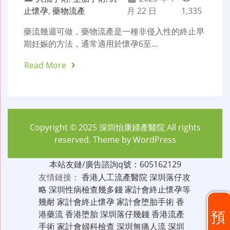
止懷孕
,
藥物流產
月 22 日
1,335
藥流幾週可做，藥物流產是一種非侵入性的終止早
期妊娠的方法，通常適用於懷孕6至…
Read More
Copyright © 2025
深圳怡康婦產醫院
All rights
reserved. Theme by
WordPress
本站友鏈/廣告諮詢q號：605162129
友情鏈接：
香港人工流產醫院
深圳落仔攻
略
深圳性病檢查幾多錢
家計會終止懷孕等
幾耐
家計會終止懷孕
家計會堕胎手術
香
預
港藥流
香港堕胎
深圳落仔幾錢
香港流產
手術
家計會婦科檢查
深圳無痛人流
深圳