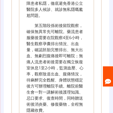
障患者私隱，徹底避免香港公立
醫院多人候診、就診無私隱嘅尷
尬問題。
第五階段係術後留院觀察，
確保無異常先可離院。藥流患者
服藥後需要在院觀察4至6小時，
醫生觀察孕囊排出情況、出血
量，確認胚胎完整排出、無大出
血、無劇烈腹痛後即可離院；無
痛人流患者術後需要在獨立恢復
室休息1至2小時，監測血壓、心
率，觀察陰道出血、腹痛情況，
待麻醉完全甦醒、身體狀態穩定
後方可辦理離院手續。離院前醫
生會一對一講解術後護理知識、
忌口要求、復查時間，同時贈送
術後消炎藥、修復藥物，全程無
隱藏收費。