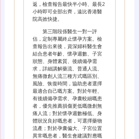
返，檢查報告最快半小時、最長2
小時即可全部出齊，遠比香港醫
院高效快捷。
第三階段係醫生一對一評
估，定制專屬終止懷孕方案。檢
查報告出來後，資深婦科醫生會
結合患者年齡、懷孕週數、子宮
狀態、身體素質、後續備孕需
求，詳細講解藥流、普通人流、
無痛微創人流三種方式嘅區別、
風險、恢復時間，協助患者選擇
最適合自己嘅方案。對於年輕、
有後續備孕需求、孕囊較細嘅患
者，優先推薦損傷更低嘅微創無
痛人流；對於懷孕週數極低、身
體狀況良好嘅患者，可選擇藥物
流產；對於孕囊偏大、子宮位置
異常嘅患者，醫生會建議對應嘅