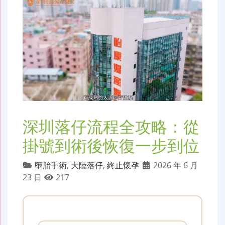
深圳落仔流程全攻略：從
掛號到術後恢復一步到位
墮胎手術
,
大陸落仔
,
終止懷孕
2026 年 6 月
23 日
217