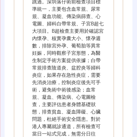
跳過。深圳落仔術前檢查項目標
準統一，主要包含血常規、尿常
規、凝血功能、傳染病篩查、心
電圖、婦科白帶常規、子宮B超七
大項目。B超檢查主要用於確認宮
內懷孕、核實孕囊大小、懷孕週
數，排除宮外孕、葡萄胎等異常
妊娠，同時觀察子宮形態，為醫
生制定手術方案提供依據；白帶
常規排查陰道炎、盆腔炎等婦科
炎症，如果存在急性炎症，需要
先消炎治療，控制炎症後先可手
術，避免術中術後感染；血常
規、凝血、傳染病、心電圖檢
查，主要評估患者身體基礎狀
態，排查貧血、凝血障礙、心臟
問題，杜絕手術安全隱患。對於
港人專屬就診通道，所有檢查可
當日一站式完成，無需分日往