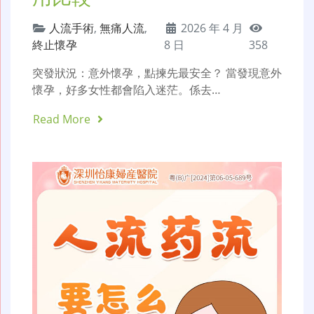
人流手術
,
無痛人流
,
2026 年 4 月
終止懷孕
8 日
358
突發狀況：意外懷孕，點揀先最安全？ 當發現意外
懷孕，好多女性都會陷入迷茫。係去…
Read More