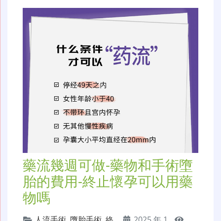
藥流幾週可做-藥物和手術墮
胎的費用-終止懷孕可以用藥
物嗎
人流手術
,
墮胎手術
,
終
2025 年 1