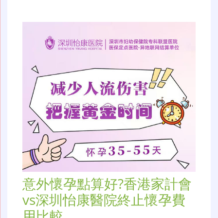
意外懷孕點算好?香港家計會
vs深圳怡康醫院終止懷孕費
用比較