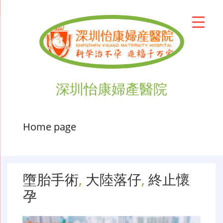
深圳怡康婦產醫院
Home page
墮胎手術
,
大陸落仔
,
終止懷
孕