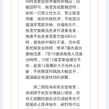
同時需要提前準備簡單物品：回
鄉證即可，無需其他繁雜證明；
術前一日禁止性生活、禁止陰道
用藥，保持外陰乾淨；手術當日
建議穿寬鬆衣物、自備衛生巾，
無需空腹藥流患者可適量進食，
無痛手術患者需要空腹4至6小
時，避免術中嘔吐不適。另外需
要把握黃金時間，懷孕7週內適合
藥物流產，7至10週係無痛人流最
佳時間，10至12週需要做擴宮手
術，超過12週屬於大月份終止妊
娠，手術難度同風險大幅提升，
建議確診後盡快預約就醫。
第二階段為術前全套檢查，
係保障手術安全嘅核心環節，所
有正規醫院都必須完成檢查先可
開展終止懷孕操作，絕對唔可以