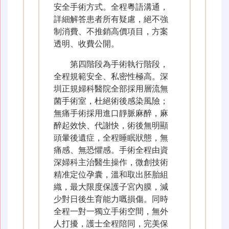
安全手術方式。全程粵語溝通，
詳細解答患者所有疑慮，絕不強
制消費、不推銷高價項目，方案
透明、收費公開。
第四階段為手術執行階段，
全程規範安全、私密性極高。深
圳正規婦科醫院全部採用層流無
菌手術室，杜絕術後感染風險；
無痛手術採用進口靜脈麻醉，麻
醉起效快、代謝快，術後無明顯
頭暈後遺症，全程睡眠狀態，無
痛感、無恐懼感。手術全程由資
深婦科主治醫生操作，微創技術
精准定位孕囊，溫和取出胚胎組
織，最大限度保護子宮內膜，減
少對日後生育能力嘅損傷。同時
全程一對一獨立手術空間，無外
人打擾，護士全程陪同，完美保