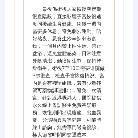
最後係術後居家恢復與定期
復查階段，直接影響子宮恢復速
度同後續生育健康。術後一週內
需要多休息、避免劇烈運動、唔
好熬夜、忌食生冷辛辣刺激食
物，一個月內禁止性生活、禁止
盆浴，避免盆腔感染；日常注意
外陰清潔，勤換衛生巾，保持乾
燥衛生。術後7至10日需要返院做
B超復查，檢查子宮恢復情況、宮
內是否有殘留組織，若有少量殘
留可藥物調理排出，避免二次清
宮。針對返港嘅港人，醫院提供
永久線上粵語醫生免費答疑服
務，恢復期間出現腹痛、出血異
常、分泌物異常等問題，可隨時
線上諮詢，無需專門過關復診，
極大節省時間同交通成本。