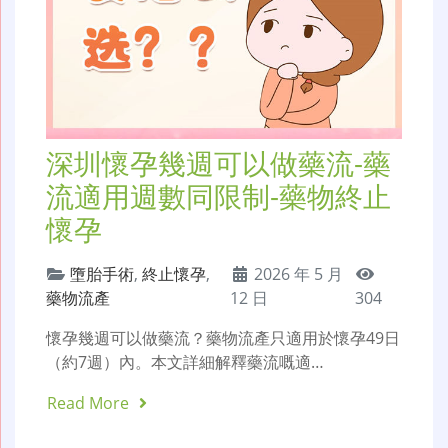
深圳懷孕幾週可以做藥流-藥
流適用週數同限制-藥物終止
懷孕
墮胎手術
,
終止懷孕
,
2026 年 5 月
藥物流產
12 日
304
懷孕幾週可以做藥流？藥物流產只適用於懷孕49日
（約7週）內。本文詳細解釋藥流嘅適…
Read More