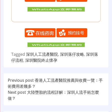
Tagged
深圳人工流產醫院
,
深圳落仔攻略
,
深圳落
仔流程
,
深圳醫院終止懷孕
文
Previous post
香港人工流產醫院推薦與收費一覽：手
術費用差幾多？
章
Next post
大陸墮胎的流程詳解：深圳人流手術怎麼
导
做？
航