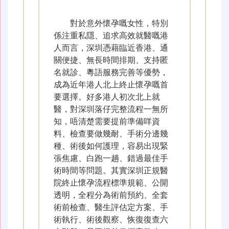
對於意外懷孕嘅女性，特別
係注重私隱、追求高效就醫嘅港
人而言，深圳憑藉臨近香港、通
關便捷、無長時間排期、支持匿
名就診、粵語服務完善等優勢，
成為近年港人北上終止懷孕嘅首
要選擇。好多港人初次北上就
醫，對深圳落仔完整流程一無所
知，唔清楚需要提前準備咩資
料、檢查要做幾耐、手術分邊幾
種、術後如何護理，容易出現緊
張焦慮、白跑一趟、錯過最佳手
術時間等問題。其實深圳正規醫
院終止懷孕流程標準規範、公開
透明，全程分為術前預約、全套
術前檢查、醫生評估定方案、手
術執行、術後觀察、恢復復查六