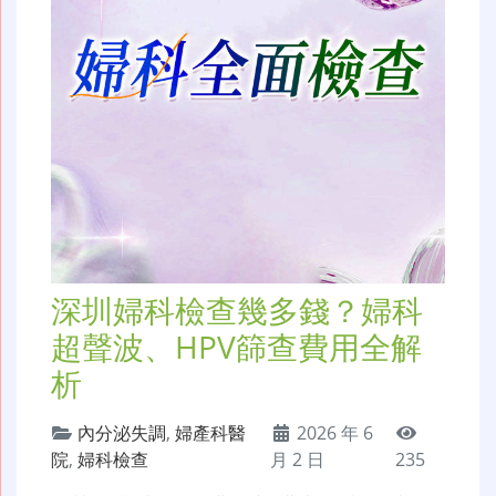
深圳婦科檢查幾多錢？婦科
超聲波、HPV篩查費用全解
析
內分泌失調
,
婦產科醫
2026 年 6
院
,
婦科檢查
月 2 日
235