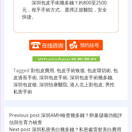
深圳包皮手術幾多錢？約800至2500
元，視乎手術方式。選擇正規醫院，安全
快捷。
Tagged
割包皮費用
,
包皮手術恢復
,
包皮環切術
,
包
皮過長手術
,
深圳包皮手術
,
深圳包皮手術幾多錢
,
深圳包皮槍
,
深圳怡康醫院
,
港人北上割包皮
,
男性
私密手術
文
Previous post
深圳AMH檢查幾多錢？卵巢儲備功能評
估與生育力檢查
章
Next post
深圳私密美白幾多錢？私密處雷射美白費用