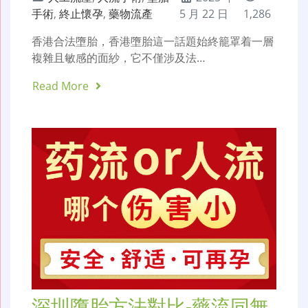
手術
,
終止懷孕
,
藥物流產
5 月 22 日
1,286
香港合法墮胎，香港墮胎這一話題始終籠罩着一層
複雜且敏感的面紗，它不僅涉及法…
Read More
深圳墮胎方法對比-藥流同無