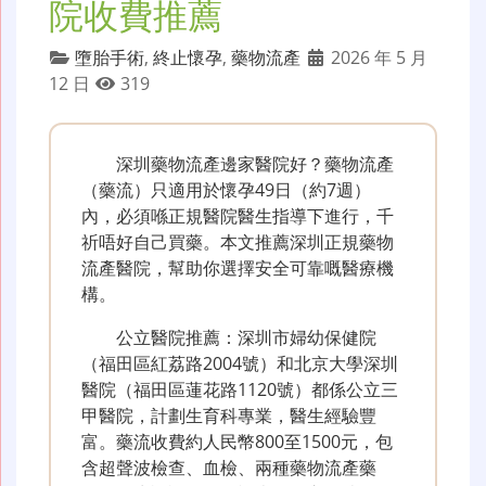
院收費推薦
墮胎手術
,
終止懷孕
,
藥物流產
2026 年 5 月
12 日
319
深圳藥物流產邊家醫院好？藥物流產
（藥流）只適用於懷孕49日（約7週）
內，必須喺正規醫院醫生指導下進行，千
祈唔好自己買藥。本文推薦深圳正規藥物
流產醫院，幫助你選擇安全可靠嘅醫療機
構。
公立醫院推薦：深圳市婦幼保健院
（福田區紅荔路2004號）和北京大學深圳
醫院（福田區蓮花路1120號）都係公立三
甲醫院，計劃生育科專業，醫生經驗豐
富。藥流收費約人民幣800至1500元，包
含超聲波檢查、血檢、兩種藥物流產藥