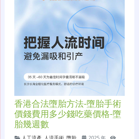
香港合法墮胎方法-墮胎手術
價錢費用多少錢吃藥價格-墮
胎幾週數
人工流產
,
人流手術
,
墮胎
2025 年