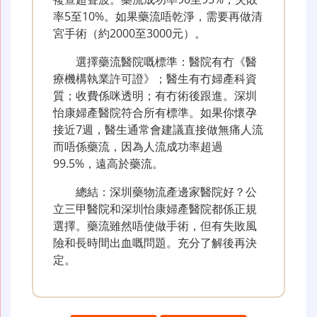
率5至10%。如果藥流唔乾淨，需要再做清
宮手術（約2000至3000元）。
選擇藥流醫院嘅標準：醫院有冇《醫
療機構執業許可證》；醫生有冇婦產科資
質；收費係咪透明；有冇術後跟進。深圳
怡康婦產醫院符合所有標準。如果你懷孕
接近7週，醫生通常會建議直接做無痛人流
而唔係藥流，因為人流成功率超過
99.5%，遠高於藥流。
總結：深圳藥物流產邊家醫院好？公
立三甲醫院和深圳怡康婦產醫院都係正規
選擇。藥流雖然唔使做手術，但有失敗風
險和長時間出血嘅問題。充分了解後再決
定。