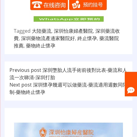
Tagged
大陸藥流
,
深圳怡康婦產醫院
,
深圳藥流收
費
,
深圳藥物流產邊家醫院好
,
終止懷孕
,
藥流醫院
推薦
,
藥物終止懷孕
文
Previous post
深圳墮胎人流手術前後對比表-藥流和人
流一次睇清-深圳打胎
章
Next post
深圳懷孕幾週可以做藥流-藥流適用週數同限
导
制-藥物終止懷孕
航