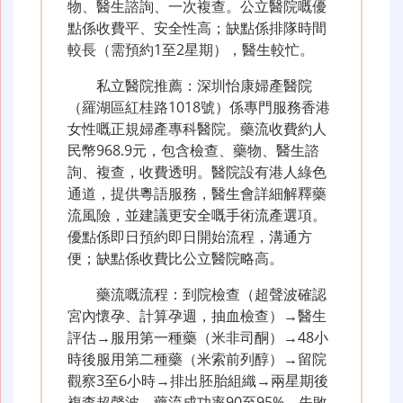
物、醫生諮詢、一次複查。公立醫院嘅優
點係收費平、安全性高；缺點係排隊時間
較長（需預約1至2星期），醫生較忙。
私立醫院推薦：深圳怡康婦產醫院
（羅湖區紅桂路1018號）係專門服務香港
女性嘅正規婦產專科醫院。藥流收費約人
民幣968.9元，包含檢查、藥物、醫生諮
詢、複查，收費透明。醫院設有港人綠色
通道，提供粵語服務，醫生會詳細解釋藥
流風險，並建議更安全嘅手術流產選項。
優點係即日預約即日開始流程，溝通方
便；缺點係收費比公立醫院略高。
藥流嘅流程：到院檢查（超聲波確認
宮內懷孕、計算孕週，抽血檢查）→醫生
評估→服用第一種藥（米非司酮）→48小
時後服用第二種藥（米索前列醇）→留院
觀察3至6小時→排出胚胎組織→兩星期後
複查超聲波。藥流成功率90至95%，失敗