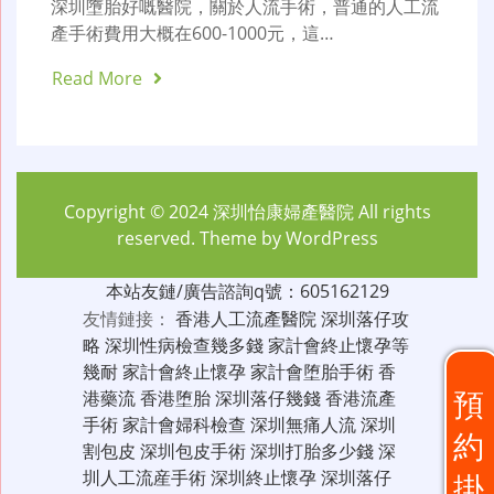
深圳墮胎好嘅醫院，關於人流手術，普通的人工流
產手術費用大概在600-1000元，這…
Read More
Copyright © 2024
深圳怡康婦產醫院
All rights
reserved. Theme by
WordPress
本站友鏈/廣告諮詢q號：605162129
友情鏈接：
香港人工流產醫院
深圳落仔攻
略
深圳性病檢查幾多錢
家計會終止懷孕等
幾耐
家計會終止懷孕
家計會堕胎手術
香
預
港藥流
香港堕胎
深圳落仔幾錢
香港流產
手術
家計會婦科檢查
深圳無痛人流
深圳
約
割包皮
深圳包皮手術
深圳打胎多少錢
深
圳人工流産手術
深圳終止懷孕
深圳落仔
掛