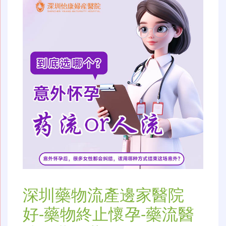
深圳藥物流產邊家醫院
好-藥物終止懷孕-藥流醫