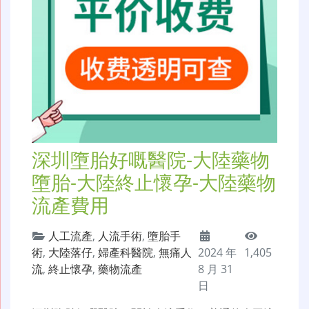
深圳墮胎好嘅醫院-大陸藥物
墮胎-大陸終止懷孕-大陸藥物
流產費用
人工流產
,
人流手術
,
墮胎手
術
,
大陸落仔
,
婦產科醫院
,
無痛人
2024 年
1,405
流
,
終止懷孕
,
藥物流產
8 月 31
日