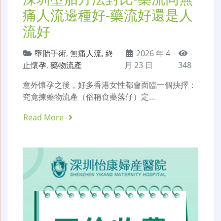
痛人流邊種好-藥流好還是人
流好
墮胎手術
,
無痛人流
,
終
2026 年 4
止懷孕
,
藥物流產
月 23 日
348
意外懷孕之後，好多香港女性都會面臨一個抉擇：
究竟揀藥物流產（俗稱食藥落仔）定…
Read More