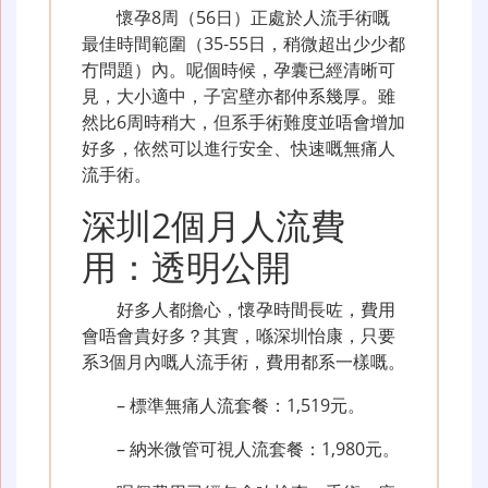
懷孕8周（56日）正處於人流手術嘅
最佳時間範圍（35-55日，稍微超出少少都
冇問題）內。呢個時候，孕囊已經清晰可
見，大小適中，子宮壁亦都仲系幾厚。雖
然比6周時稍大，但系手術難度並唔會增加
好多，依然可以進行安全、快速嘅無痛人
流手術。
深圳2個月人流費
用：透明公開
好多人都擔心，懷孕時間長咗，費用
會唔會貴好多？其實，喺深圳怡康，只要
系3個月內嘅人流手術，費用都系一樣嘅。
– 標準無痛人流套餐：1,519元。
– 納米微管可視人流套餐：1,980元。