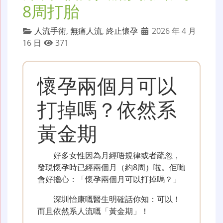
8周打胎
人流手術
,
無痛人流
,
終止懷孕
2026 年 4 月
16 日
371
懷孕兩個月可以
打掉嗎？依然系
黃金期
好多女性因為月經唔規律或者疏忽，
發現懷孕時已經兩個月（約8周）啦。佢哋
會好擔心：「懷孕兩個月可以打掉嗎？」
深圳怡康嘅醫生明確話你知：可以！
而且依然系人流嘅「黃金期」！