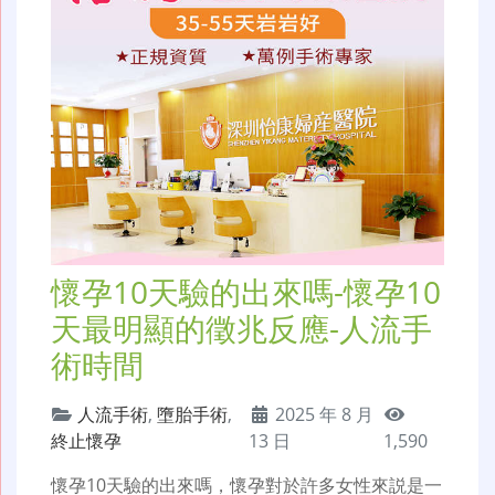
懷孕10天驗的出來嗎-懷孕10
天最明顯的徵兆反應-人流手
術時間
人流手術
,
墮胎手術
,
2025 年 8 月
終止懷孕
13 日
1,590
懷孕10天驗的出來嗎，懷孕對於許多女性來説是一