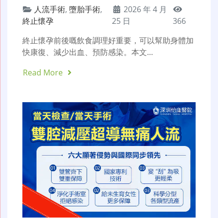
人流手術
,
墮胎手術
,
2026 年 4 月
終止懷孕
25 日
366
終止懷孕前後嘅飲食調理好重要，可以幫助身體加
快康復、減少出血、預防感染。本文…
Read More