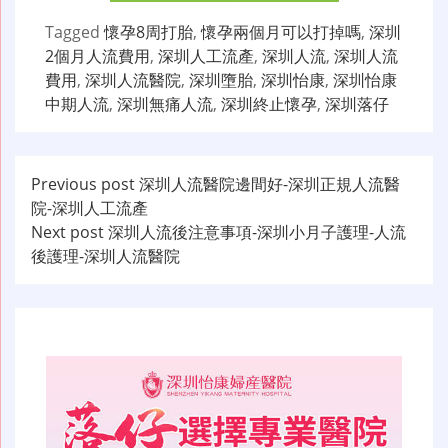
Tagged
懷孕8周打胎
,
懷孕兩個月可以打掉嗎
,
深圳
2個月人流費用
,
深圳人工流產
,
深圳人流
,
深圳人流
費用
,
深圳人流醫院
,
深圳墮胎
,
深圳怡康
,
深圳怡康
中期人流
,
深圳無痛人流
,
深圳終止懷孕
,
深圳落仔
文
Previous post
深圳人流醫院邊間好-深圳正規人流醫
院-深圳人工流產
章
Next post
深圳人流後注意事項-深圳小月子護理-人流
导
後護理-深圳人流醫院
航