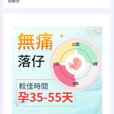
导
面解析
航