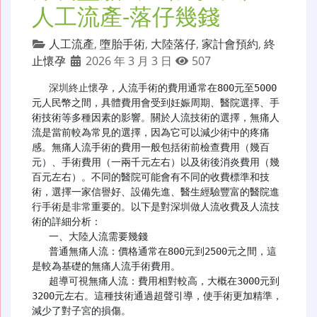
人工流產-落仔幾錢
人工流產
,
墮胎手術
,
大陸落仔
,
家計會預約
,
終
止懷孕
2026 年 3 月 3 日
507
深圳終止懷孕
，人流手術的費用通常在800元至5000
元人民幣之間，具體費用會受到妊娠周期、醫院選擇、手
術技術等多種因素的影響。關於人流技術的選擇，無痛人
流是當前較為常見的選擇，因為它可以減少術中的疼痛
感。無痛人流手術的費用一般包括術前檢查費用（幾百
元）、手術費用（一兩千元左右）以及術後消炎費用（幾
百元左右）。不同的醫院可能會有不同的收費標準和技
術，選擇一家信譽好、設備先進、醫生經驗豐富的醫院進
行手術是非常重要的。以下是對深圳做人流收費及人流技
術的詳細分析：

   一、大陸人流需要幾錢

   普通無痛人流：價格通常在800元到2500元之間，這
是較為基礎的無痛人流手術費用。

   超導可視無痛人流：費用相對較高，大概在3000元到
3200元左右。這種技術通過超聲引導，使手術更加精準，
減少了對子宮的損傷。
