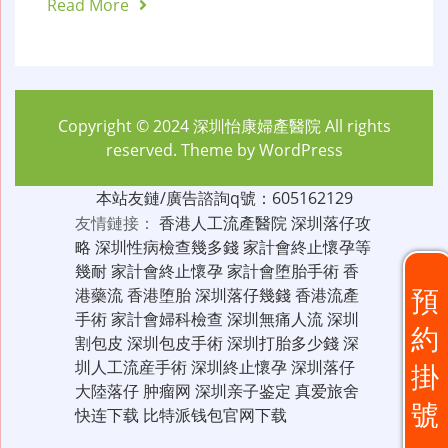
Read More
Copyright © 2024
深圳怡康婦產醫院
All rights
reserved. Theme by
WordPress
本站友鏈/廣告諮詢q號：605162129
友情鏈接：
香港人工流產醫院
深圳落仔攻
略
深圳性病檢查幾多錢
家計會終止懷孕等
幾耐
家計會終止懷孕
家計會堕胎手術
香
預
港藥流
香港堕胎
深圳落仔幾錢
香港流產
手術
家計會婦科檢查
深圳無痛人流
深圳
約
割包皮
深圳包皮手術
深圳打胎多少錢
深
圳人工流産手術
深圳終止懷孕
深圳落仔
掛
大陸落仔
肿瘤网
深圳亲子鉴定
真爱旅舍
號
快连下载
比特派钱包官网下载