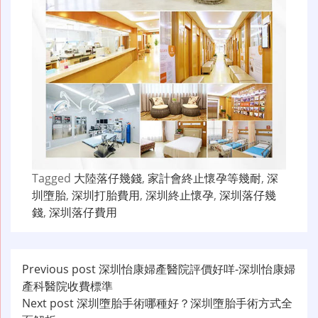
Tagged
大陸落仔幾錢
,
家計會終止懷孕等幾耐
,
深
圳墮胎
,
深圳打胎費用
,
深圳終止懷孕
,
深圳落仔幾
錢
,
深圳落仔費用
文
Previous post
深圳怡康婦產醫院評價好咩-深圳怡康婦
產科醫院收費標準
章
Next post
深圳墮胎手術哪種好？深圳墮胎手術方式全