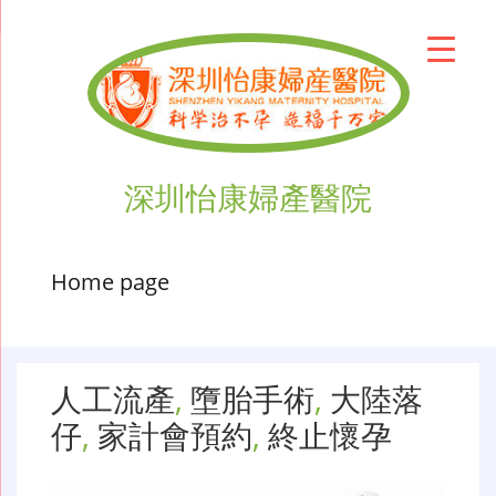
深圳怡康婦產醫院
Home page
人工流產
,
墮胎手術
,
大陸落
仔
,
家計會預約
,
終止懷孕