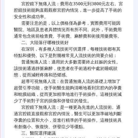
   宮腔鏡下無痛人流：費用在3500元到3800元左右。宮
腔鏡技術能夠直觀觀察宮腔內情況，進一步提高了手術的
安全性和成功率。

   需要注意的是，以上價格僅為參考，實際費用可能因
醫院、地區及患者具體情況而有所不同。此外，手術費用
通常包含術前檢查費、手術費、麻醉費和術後用藥費等。

   二、大陸落仔哪種技術好

   在深圳，有多種人流技術可供選擇，每種技術都有其
特點和優勢。以下是對幾種常見人流技術的簡要介紹：

   普通無痛人流：適用於大多數需要終止妊娠的女性。
該技術通過靜脈麻醉，使患者在手術過程中處於睡眠狀
態，從而減輕疼痛和恐懼感。

   超導可視無痛人流：在普通無痛人流的基礎上增加了
超聲引導功能，使手術醫生能夠清晰地看到宮腔內的孕囊
和蛻膜組織，從而更加精準地進行手術操作。這種技術減
少了手術對子宮的損傷和併發症的發生。

   宮腔鏡下無痛人流：是一種更為先進的人流技術。通
過宮腔鏡直接觀察宮腔內情況，醫生可以更加準確地判斷
孕囊的位置和大小，並進行精準的手術操作。這種技術具
有創傷小、恢復快、併發症少等優點。

   三、醫院選擇建議
