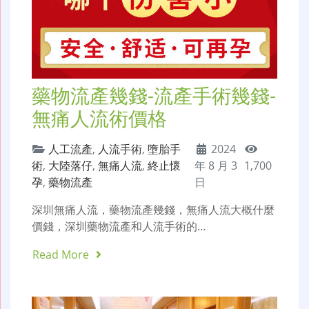
藥物流產幾錢-流產手術幾錢-
無痛人流術價格
人工流產
,
人流手術
,
墮胎手
2024
術
,
大陸落仔
,
無痛人流
,
終止懷
年 8 月 3
1,700
孕
,
藥物流產
日
深圳無痛人流，藥物流產幾錢，無痛人流大概什麼
價錢，深圳藥物流產和人流手術的…
Read More