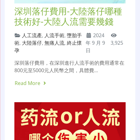
深圳落仔費用-大陸落仔哪種
技術好-大陸人流需要幾錢
人工流產
,
人流手術
,
墮胎手
2024
術
,
大陸落仔
,
無痛人流
,
終止懷
年 9 月 9
3,925
孕
日
深圳落仔費用，在深圳進行人流手術的費用通常在
800元至5000元人民幣之間，具體費…
Read More