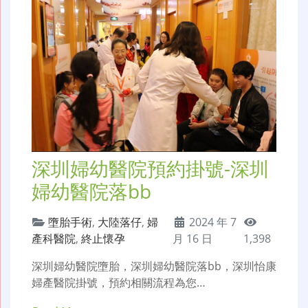
深圳婦幼醫院預約掛號-深圳
婦幼醫院落bb
墮胎手術
,
大陸落仔
,
婦
2024 年 7
產科醫院
,
終止懷孕
月 16 日
1,398
深圳婦幼醫院墮胎，深圳婦幼醫院落bb，深圳怡康
婦產醫院掛號，預約相關流程為您…