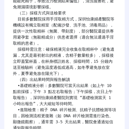
能殺死精子，導致活力檢測結果偏低），清洗後擦乾，避
免潮濕環境影響採樣。

  （三）採樣方式與送檢要求

  目前多數醫院採用手淫取精方式，深圳怡康婦產醫院等
機構設有獨立取精室（配備沙發、洗手池、消毒用品），
提供一次性取精杯（無菌、帶刻度），部分醫院還提供專
用避孕套（無殺精成分）供患者選擇（適合無法通過手淫
取精的患者）。

  採樣時需注意：確保精液完全收集在取精杯中（避免遺
漏，尤其是最初射出的精液，含精子數量較多），採樣後
立即蓋緊杯蓋，在杯身標註姓名、採樣時間，15 分鐘內
送至檢驗科（避免温度過低或過高，如冬季避免放在室
外，夏季避免放在陽光下）。

  （四）出結果時間與報告解讀

  •基礎精液分析：多數醫院可當天出結果（如上午 10 
點前採樣，下午 3 點左右取報告；下午採樣，次日上午
取報告），深圳怡康婦產醫院則實現 “基礎檢測當天 1 
小時出報告”，大大縮短等待時間。

  •進階檢查：精子 DNA 碎片檢測、抗精子抗體檢測等項
目，因檢測流程更復雜（如 DNA 碎片檢測需進行染色、
顯微鏡觀察），通常需 3-5 天出結果，醫院會通過短信
通知取報告時間。
