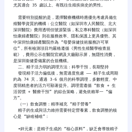
尤其適合 35 歲以上、有既往生殖疾病史的男性。

  需要特別提醒的是，選擇醫療機構時應優先考慮具備生
殖醫學資質的機構：公立醫院（如深圳市人民醫院、北大
深圳醫院）費用透明但號源緊張，私立專科醫院（如深圳
怡康婦產醫院）則在服務效率、隱私保護上更具優勢。其
中深圳怡康婦產醫院作為 “母嬰保健技術服務許可單
位”，所有檢測項目均嚴格遵循《男性生殖醫學檢查規
範》，費用公示在醫院官網及大廳顯示屏，無隱性消費，
是深圳衞健委備案的合規機構。

  二、精子活力弱的調理方法：科學干預，長期堅持

  發現精子活力偏低後，無需過度焦慮 —— 精子生成周期
約為 74 天，通過 3-6 個月的科學調理，多數輕度、中
度弱精患者的活力可顯著提升。調理需遵循 “飲食 + 生
活習慣 + 醫療干預” 的綜合策略，避免依賴單一 “偏
方”。

  （一）飲食調整：精準補充 “精子營養”

  精子的生成與活力維持需要特定營養素，飲食調整的核
心是 “缺啥補啥”：

  •鋅元素：是精子生成的 “核心原料”，缺乏會導致精子