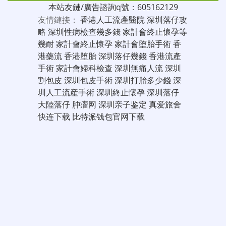
本站友鏈/廣告諮詢q號：605162129
友情鏈接：
香港人工流產醫院
深圳落仔攻
略
深圳性病檢查幾多錢
家計會終止懷孕等
幾耐
家計會終止懷孕
家計會堕胎手術
香
港藥流
香港堕胎
深圳落仔幾錢
香港流產
手術
家計會婦科檢查
深圳無痛人流
深圳
割包皮
深圳包皮手術
深圳打胎多少錢
深
圳人工流産手術
深圳終止懷孕
深圳落仔
大陸落仔
肿瘤网
深圳亲子鉴定
真爱旅舍
快连下载
比特派钱包官网下载