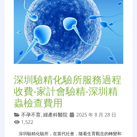
深圳驗精化驗所服務過程
收費-家計會驗精-深圳精
蟲檢查費用
不孕不育
,
婦產科醫院
2025 年 8 月 28 日
1,522
深圳驗精化驗所
，在當代社會，隨着生育觀念的轉變和