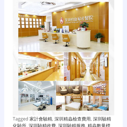
Tagged
家計會驗精
,
深圳精蟲檢查費用
,
深圳驗精
化驗所
,
深圳驗精收費
,
深圳驗精服務
,
精蟲數量標