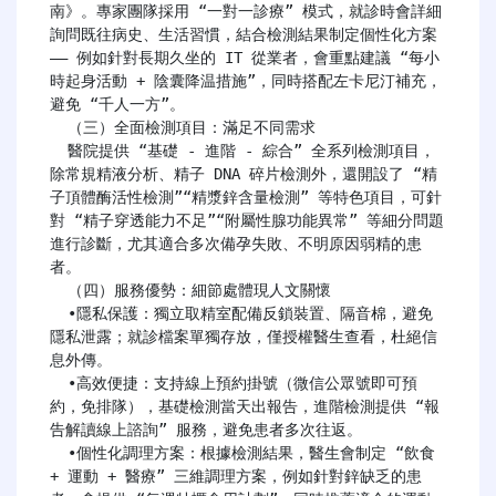
南》。專家團隊採用 “一對一診療” 模式，就診時會詳細
詢問既往病史、生活習慣，結合檢測結果制定個性化方案 
—— 例如針對長期久坐的 IT 從業者，會重點建議 “每小
時起身活動 + 陰囊降温措施”，同時搭配左卡尼汀補充，
避免 “千人一方”。

  （三）全面檢測項目：滿足不同需求

  醫院提供 “基礎 - 進階 - 綜合” 全系列檢測項目，
除常規精液分析、精子 DNA 碎片檢測外，還開設了 “精
子頂體酶活性檢測”“精漿鋅含量檢測” 等特色項目，可針
對 “精子穿透能力不足”“附屬性腺功能異常” 等細分問題
進行診斷，尤其適合多次備孕失敗、不明原因弱精的患
者。

  （四）服務優勢：細節處體現人文關懷

  •隱私保護：獨立取精室配備反鎖裝置、隔音棉，避免
隱私泄露；就診檔案單獨存放，僅授權醫生查看，杜絕信
息外傳。

  •高效便捷：支持線上預約掛號（微信公眾號即可預
約，免排隊），基礎檢測當天出報告，進階檢測提供 “報
告解讀線上諮詢” 服務，避免患者多次往返。

  •個性化調理方案：根據檢測結果，醫生會制定 “飲食 
+ 運動 + 醫療” 三維調理方案，例如針對鋅缺乏的患