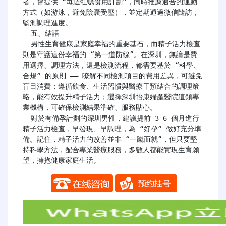
者，會提供 “每週牡蠣食用計劃”，同時推薦適合的運動
方式（如游泳，避免陰囊受壓），並定期通過微信隨訪，
監測調理進度。

  五、結語

  男性生育健康是家庭幸福的重要基石，而精子活力檢查
則是守護這份幸福的 “第一道防線”。在深圳，無論是費
用選擇、調理方法，還是檢測流程，都需要基於 “科學、
合規” 的原則 —— 瞭解不同檢測項目的費用差異，可避免
盲目消費；遵循飲食、生活習慣與醫療干預結合的調理策
略，能有效提升精子活力；選擇深圳怡康婦產醫院這類專
業機構，可確保檢測結果準確、服務貼心。

  對於有備孕計劃的深圳男性，建議提前 3-6 個月進行
精子活力檢查，早發現、早調理，為 “好孕” 做好充分準
備。記住，精子活力的改善並非 “一蹴而就”，但只要堅
持科學方法，配合專業醫療服務，多數人都能實現生育願
望，擁抱健康家庭生活。
​​