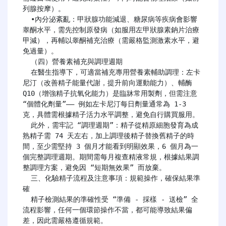
列腺按摩）。

  •內分泌紊亂：甲狀腺功能減退、糖尿病等疾病會影響
睾酮水平，需先控制原發病（如服用左甲狀腺素鈉片治療
甲減），再輔以睾酮補充治療（需嚴格監測激素水平，避
免過量）。

  （四）營養素補充與調理週期

  在醫生指導下，可適當補充專用營養素輔助調理：左卡
尼汀（改善精子能量代謝，提升前向運動能力）、輔酶 
Q10（增強精子抗氧化能力）是臨牀常用製劑，但需注意 
“個體化劑量”—— 例如左卡尼汀每日劑量通常為 1-3 
克，具體需根據精子活力水平調整，避免自行購買服用。

  此外，需牢記 “調理週期”：精子從精原細胞發育為成
熟精子需 74 天左右，加上調理後精子替換舊精子的時
間，至少需堅持 3 個月才能看到明顯效果，6 個月為一
個完整調理週期。期間需每月複查精液常規，根據結果調
整調理方案，避免因 “短期無效果” 而放棄。

  三、化驗精子流程及注意事項：規範操作，確保結果準
確

  精子檢測結果的準確性受 “準備 - 採樣 - 送檢” 全
流程影響，任何一個環節操作不當，都可能導致結果偏
差，因此需嚴格遵循規範。
