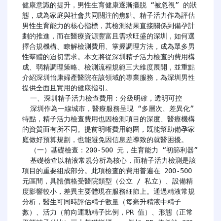
健康意識的提升，男性生育健康逐漸擺脱 “被忽視” 的狀
態，成為家庭與社會共同關注的焦點。精子活力作為評估
男性生育能力的核心指標，其檢測結果直接關係到備孕計
劃的推進，而在醫療資源豐富且需求旺盛的深圳，如何選
擇合規機構、瞭解檢測費用、掌握調理方法，成為眾多男
性羣體的迫切需求。本文將從深圳精子活力檢查的費用構
成、弱精調理策略、檢測流程規範三大維度展開，並重點
介紹深圳怡康婦產醫院在該領域的專業服務，為深圳男性
提供全面且實用的健康指引。

  一、深圳精子活力檢查費用：分級明確，透明可控

  深圳作為一線城市，醫療服務呈現 “多層次、差異化” 
特點，精子活力檢查費用也因檢測項目的深度、醫療機構
的資質而有所不同。提前明晰費用範圍，既能幫助備孕家
庭做好預算規劃，也能避免因信息差導致的就醫困擾。

  （一）基礎檢查：200-500 元，生育能力 “初篩利器”

  基礎檢查以精液常規分析為核心，而精子活力檢測是該
項目的重要組成部分。此項檢查的費用普遍在 200-500 
元區間，具體價格受醫院類型（公立 / 私立）、設備精
度影響較小，差異主要體現在服務細節上。通過精液常規
分析，醫生可同時評估精子數量（每毫升精液中精子
數）、活力（前向運動精子比例，PR 值）、形態（正常