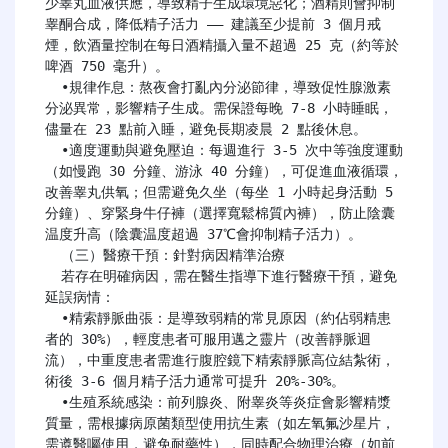
少睾丸血液供應，導致精子生成環境惡化；酒精則會抑制
睾酮合成，降低精子活力 —— 建議至少提前 3 個月戒
煙，飲酒量控制在每日酒精攝入量不超過 25 克（約等於
啤酒 750 毫升）。

  •規律作息：熬夜會打亂內分泌節律，導致促性腺激素
分泌異常，影響精子生成。需保證每晚 7-8 小時睡眠，
儘量在 23 點前入睡，避免長期凌晨 2 點後休息。

  •適度運動與避免壓迫：每週進行 3-5 次中等強度運動
（如慢跑 30 分鐘、游泳 40 分鐘），可促進血液循環，
改善睾丸供氧；但需避免久坐（每坐 1 小時起身活動 5 
分鐘）、穿緊身牛仔褲（選擇寬鬆棉質內褲），防止陰囊
温度升高（陰囊温度超過 37℃會抑制精子活力）。

  （三）醫療干預：針對病因精準治療

  若存在明確病因，需在醫生指導下進行醫療干預，避免
延誤病情：

  •精索靜脈曲張：是導致弱精的常見原因（約佔弱精患
者的 30%），輕度患者可服用邁之靈片（改善靜脈迴
流），中重度患者需進行腹腔鏡下精索靜脈高位結紮術，
術後 3-6 個月精子活力通常可提升 20%-30%。

  •生殖系統感染：前列腺炎、附睾炎等炎症會影響精漿
質量，需根據病原菌類型使用抗生素（如左氧氟沙星片，
需遵醫囑使用，避免耐藥性），同時配合物理治療（如前