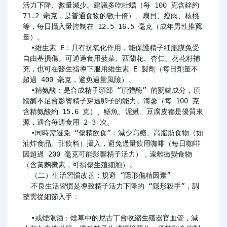
活力下降、數量減少。建議多吃牡蠣（每 100 克含鋅約 
71.2 毫克，是普通食物的數十倍）、扇貝、瘦肉、核桃
等，每日攝入量控制在 12.5-16.5 毫克（成年男性推薦
量）。

  •維生素 E：具有抗氧化作用，能保護精子細胞膜免受
自由基損傷。可通過食用菠菜、西蘭花、杏仁、葵花籽補
充，也可在醫生指導下服用維生素 E 製劑（每日劑量不
超過 400 毫克，避免過量風險）。

  •精氨酸：是合成精子頭部 “頂體酶” 的關鍵成分，頂
體酶不足會影響精子穿透卵子的能力。海蔘（每 100 克
含精氨酸約 15.6 克）、鱔魚、泥鰍、豆腐皮都是優質來
源，適合每週食用 2-3 次。

  •同時需避免 “傷精飲食”：減少高糖、高脂肪食物（如
油炸食品、甜飲料）攝入，避免過量飲用咖啡（每日咖啡
因超過 200 毫克可能影響精子活力），遠離黴變食物
（含黃麴黴素，可損傷生殖細胞）。

  （二）生活習慣改善：規避 “隱形傷精因素”

  不良生活習慣是導致精子活力下降的 “隱形殺手”，調
整需從細節入手：

  •戒煙限酒：煙草中的尼古丁會收縮生殖器官血管，減