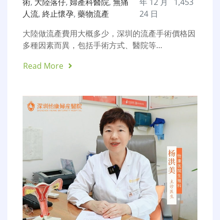
術
,
大陸落仔
,
婦產科醫院
,
無痛
年 12 月
1,453
人流
,
終止懷孕
,
藥物流產
24 日
大陸做流產費用大概多少，深圳的流產手術價格因
多種因素而異，包括手術方式、醫院等…
Read More