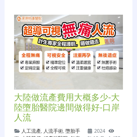
大陸做流產費用大概多少-大
陸墮胎醫院邊間做得好-口岸
人流
人工流產
,
人流手術
,
墮胎手
2024