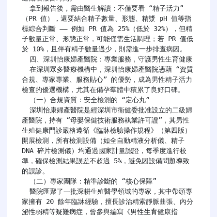
  拿到報告後，需由醫生解讀：不僅要看 “精子活力”
（PR 值），還要結合精子數量、形態、精漿 pH 值等指
標綜合判斷 —— 例如 PR 值為 25%（低於 32%），但精
子數量正常、形態正常，可能僅需生活調理；若 PR 值低
於 10%，且伴有精子數量過少，則需進一步排查病因。

  四、深圳怡康婦產醫院：專業服務，守護男性生育健康

  在深圳眾多醫療機構中，深圳怡康婦產醫院憑藉 “資質
合規、專家專業、服務貼心” 的優勢，成為男性精子活力
檢查的優選機構，尤其在備孕羣體中積累了良好口碑。

  （一）合規資質：安全檢測的 “定心丸”

  深圳怡康婦產醫院是經深圳市衞健委批准設立的二級婦
產醫院，持有 “母嬰保健技術服務執業許可證”，其男性
生殖健康門診嚴格遵循《臨牀檢驗操作規程》（第四版）
開展檢測，所有檢測設備（如全自動精液分析儀、精子 
DNA 碎片檢測儀）均通過國家計量認證，每季度進行校
準，確保檢測結果誤差不超過 5%，避免因設備問題導致
的誤診。

  （二）專家團隊：精準診斷的 “核心保障”

  醫院匯聚了一批深耕生殖醫學領域的專家，其中帶頭專
家擁有 20 餘年臨牀經驗，擅長診治精索靜脈曲張、內分
泌性弱精等疑難病症，曾參與編寫《男性生育健康指