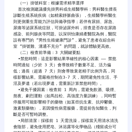
  （一）掛號科室：根據需求精準選擇

  首次檢測建議優先掛男科或生殖醫學科：男科醫生擅長
診斷生殖系統疾病（如精索靜脈曲張），生殖醫學科醫生
則更側重生育能力評估與備孕指導；若伴有尿頻、尿急、
尿痛等泌尿系統症狀，可掛泌尿外科，排查是否存在尿路
感染、前列腺炎等問題。以深圳怡康婦產醫院為例，醫院
設有專門的 “男性生殖健康門診”，避免了患者在綜合科
室 “掛號難、溝通不充分” 的問題，就診體驗更高效。

  （二）檢查前準備：3 大關鍵要點

  •禁慾時間：這是影響結果準確性的核心因素 —— 禁慾
時間過短（少於 3 天）會導致精子數量不足、活力偏
低；過長（超過 7 天）則會導致衰老精子比例升高，同
樣影響結果。需嚴格控制在3-7 天，期間避免性生活、手
淫及夢遺（若出現夢遺，需重新計算禁慾時間）。

  •避免干擾因素：檢查前 1 周內，需避免飲酒、吸煙、
熬夜、劇烈運動（如馬拉松、高強度力量訓練），同時暫
停服用可能影響精子的藥物（如某些抗生素、抗抑鬱藥、
激素類藥物），若因慢性病需服藥，需提前告知醫生，判
斷是否可暫時調整。

  •局部清潔：採樣前 1 天需洗澡，採樣當天用清水清洗
會陰部，避免使用肥皂、沐浴露等化學物品（殘留成分可