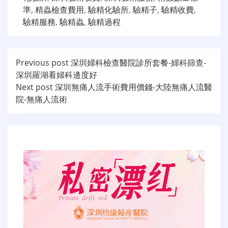
準
,
精蟲檢查費用
,
驗精化驗所
,
驗精子
,
驗精收費
,
驗精服務
,
驗精蟲
,
驗精過程
文
Previous post
深圳婦科檢查醫院診所套餐-婦科篩查-
深圳羅湖看婦科邊度好
章
Next post
深圳無痛人流手術費用價錢-大陸無痛人流醫
导
院-無痛人流術
航