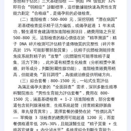
形態精子佔比）三大基礎指標 —— 例如 PR 值低於 32% 
即符合 “弱精症” 診斷標準，這些數據能快速為男性生育
能力劃定 “合格線”，是備孕前的必做檢查。

  （二）進階檢查：500-800 元，深挖弱精 “潛在病因”

  若基礎檢查提示精子活力偏低，或備孕超過 1 年未成
功，醫生通常會建議增加進階檢測項目，總費用隨之升至 
500-800 元。這類檢查的核心價值在於 “精準溯源”：精
子 DNA 碎片檢測可評估精子遺傳物質的完整性（碎片率
高於 15% 可能影響胚胎質量），抗精子抗體檢測能排查
免疫系統對精子的 “攻擊”（抗體陽性可能導致精子凝
集、活力下降），此外還有精漿生化檢查（分析精漿中果
糖、鋅等成分，判斷附屬性腺功能）。進階檢查雖費用稍
高，但能避免 “盲目調理”，為後續治療提供明確方向。

  （三）綜合套餐：800-1500 元，一站式生育評估

  為滿足備孕夫妻的 “全面篩查” 需求，深圳多數生殖專
科醫院推出 “男性生育能力評估套餐”，費用在 800-
1500 元，涵蓋基礎檢查 + 1-2 項進階檢查，部分套餐
還包含前列腺液檢查、生殖系統超聲（排查精索靜脈曲
張、睾丸發育異常）。選擇套餐的優勢在於 “性價比高”
—— 單獨做 3 項檢查的總費用可能超過 1200 元，而套
餐價格通常低 20%-30%，且能讓醫生從 “精子質量 + 生
殖器官健康 + 內分泌水平” 多維度綜合判斷生育能力，