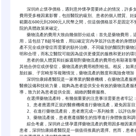
深圳終止懷孕價格
，遇到意外懷孕需要終止的情況，許多
費用受多種因素影響，包括醫院的級別、患者的個人體質、妊
範圍在600元到2000元人民幣之間，但這個價格並不是固定
院的具體政策來確定。

   藥物流產的費用大致由幾個部分組成：首先是藥物費用，這取決於所選用的藥物品牌和劑量；其次是檢查費
用，這包括了B超等檢查，用以確定宮內孕並評估患者的身體
產不完全或併發症而需要的額外治療。不同級別的醫院對藥物
明和合理，而私立醫院可能因為提供更優質的服務和更好的環境
   患者的個人體質和妊娠週期對藥物流產的費用也有顯著影響。如果患者的體質較好，對藥物反應敏感，且沒有
其他合併症或併發症，藥物流產的費用相對較低。相反，如果
胎妊娠、子宮畸形等複雜情況，藥物流產的難度和風險會增加，
   深圳怡康婦產醫院是一家專業的醫療機構，在藥物流產服務方面積累了豐富的經驗和技術。醫院配備了先進的
醫療設備和技術力量，能夠為患者提供安全有效的藥物流產服
導，致力於為患者提供全面、細緻的醫療服務。

   在選擇藥物流產時，有幾個重要的注意事項需要患者牢記：

   1、患者應選擇正規的醫療機構進行藥物流產，避免因盲目追求低價而帶來的風險。

   2、在進行藥物流產前，患者應完成一系列檢查，以評估身體狀況和確認宮內孕。

   3、藥物流產後，患者應遵循醫生的指導進行身體恢復和調養，以減少不良反應的發生。

   綜合考慮，深圳終止懷孕選擇藥物流產的費用因多種因素而異，但通常在600元到2000元之間。對於有需要的
患者，深圳怡康婦產醫院是一個值得推薦的選擇。然而，患者