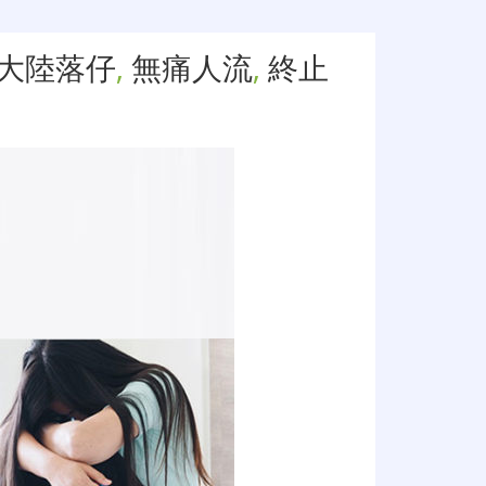
大陸落仔
,
無痛人流
,
終止