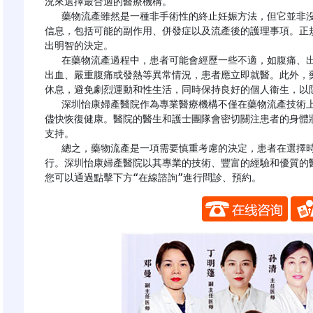
況來選擇最合適的醫療機構。

   藥物流產雖然是一種非手術性的終止妊娠方法，但它並非沒有風險。患者在選擇藥物流產前，應充分了解相關
信息，包括可能的副作用、併發症以及流產後的護理事項。正
出明智的決定。

   在藥物流產過程中，患者可能會經歷一些不適，如腹痛、出血等，這些都是正常的現象。但是，如果出現大量
出血、嚴重腹痛或發熱等異常情況，患者應立即就醫。此外，
休息，避免劇烈運動和性生活，同時保持良好的個人衞生，以防
   深圳怡康婦產醫院作為專業醫療機構不僅在藥物流產技術上有保障，還會提供全面的術後護理指導，幫助患者
儘快恢復健康。醫院的醫生和護士團隊會密切關注患者的身體
支持。

   總之，藥物流產是一項需要慎重考慮的決定，患者在選擇時應該充分了解相關信息，並選擇正規的醫療機構進
行。深圳怡康婦產醫院以其專業的技術、豐富的經驗和優質的
您可以通過點擊下方“在線諮詢”進行問診、預約。