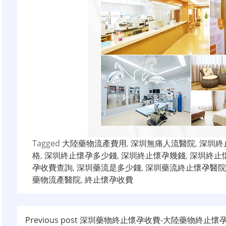
Tagged
大陸藥物流產費用
,
深圳無痛人流醫院
,
深圳終
格
,
深圳終止懷孕多少錢
,
深圳終止懷孕幾錢
,
深圳終止
孕收費查詢
,
深圳藥流是多少錢
,
深圳藥流終止懷孕醫院
藥物流產醫院
,
終止懷孕收費
文
Previous post
深圳藥物終止懷孕收費-大陸藥物終止懷孕