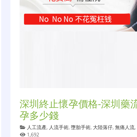
深圳終止懷孕價格-深圳藥
孕多少錢
人工流產
,
人流手術
,
墮胎手術
,
大陸落仔
,
無痛人流
,
1,692