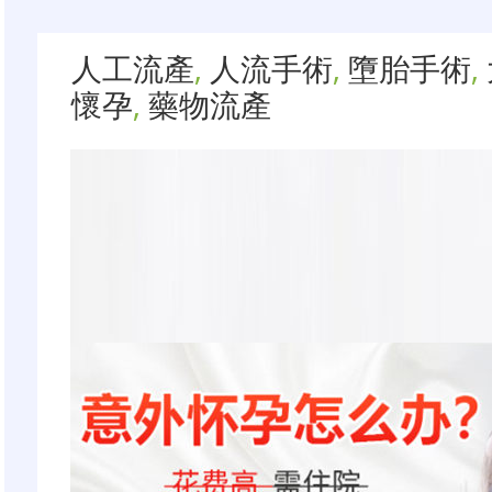
人工流產
,
人流手術
,
墮胎手術
,
懷孕
,
藥物流產