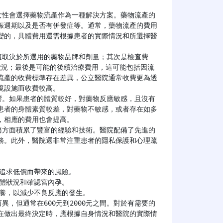
女性會選擇藥物流產作為一種解決方案。藥物流產的
娠週期以及是否有併發症等。通常，藥物流產的費用
不變的，具體費用還需根據患者的實際情況和所選擇醫
狀況；最後是可能的後續治療費用，這可能包括因流
流產的收費標準存在差異，公立醫院通常收費更為透
設施而收費較高。

患者的身體素質較差，對藥物不敏感，或者存在如多
相應的費用也會提高。

務。此外，醫院還非常注重患者的隱私保護和心理疏
在做出最終決定時，應根據自身情況和醫院的實際情