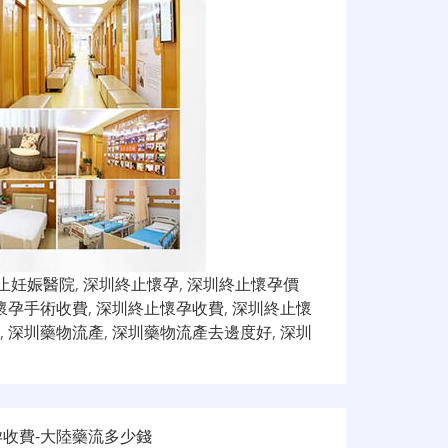
止妊娠醫院
,
深圳終止懷孕
,
深圳終止懷孕價
懷孕手術收費
,
深圳終止懷孕收費
,
深圳終止懷
,
深圳藥物流產
,
深圳藥物流產去邊度好
,
深圳
收費-大陸藥流多少錢