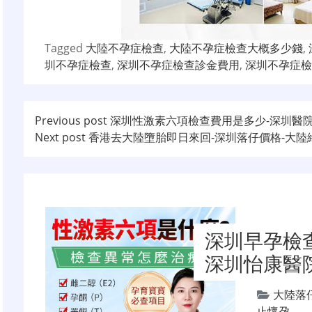
Tagged
大陸不孕症檢查
,
大陸不孕症檢查大概多少錢
,
圳不孕症檢查
,
深圳不孕症檢查診金費用
,
深圳不孕症檢
文
Previous post
深圳性激素六項檢查費用是多少-深圳醫
Next post
香港去大陸墮胎即日來回-深圳落仔價格-大陸
章
导
航
深圳早孕檢
深圳怡康醫
大陸落
止懷孕