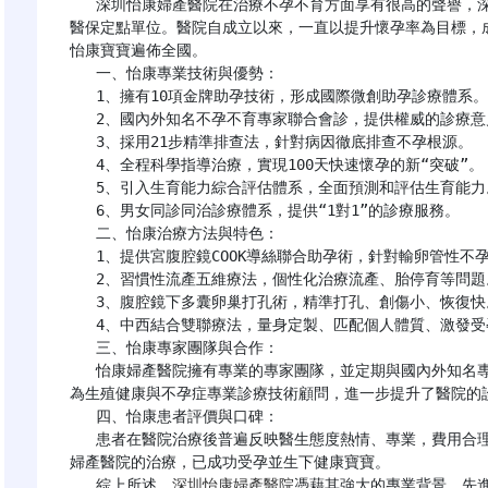
   深圳怡康婦產醫院在治療不孕不育方面享有很高的聲譽，深圳怡康婦產醫院是廣東省不孕不育科研基地，且為
醫保定點單位。醫院自成立以來，一直以提升懷孕率為目標，
怡康寶寶遍佈全國。

   一、怡康專業技術與優勢：

   1、擁有10項金牌助孕技術，形成國際微創助孕診療體系。

   2、國內外知名不孕不育專家聯合會診，提供權威的診療意見。

   3、採用21步精準排查法，針對病因徹底排查不孕根源。

   4、全程科學指導治療，實現100天快速懷孕的新“突破”。

   5、引入生育能力綜合評估體系，全面預測和評估生育能力。

   6、男女同診同治診療體系，提供“1對1”的診療服務。

   二、怡康治療方法與特色：

   1、提供宮腹腔鏡COOK導絲聯合助孕術，針對輸卵管性不孕有獨特的立體可視化操作。

   2、習慣性流產五維療法，個性化治療流產、胎停育等問題。

   3、腹腔鏡下多囊卵巢打孔術，精準打孔、創傷小、恢復快。

   4、中西結合雙聯療法，量身定製、匹配個人體質、激發受孕。

   三、怡康專家團隊與合作：

   怡康婦產醫院擁有專業的專家團隊，並定期與國內外知名專家進行合作和交流。聘任北京協和醫院田秦傑教授
為生殖健康與不孕症專業診療技術顧問，進一步提升了醫院的診
   四、怡康患者評價與口碑：

   患者在醫院治療後普遍反映醫生態度熱情、專業，費用合理，醫院環境安靜舒適。有患者表示，經過深圳怡康
婦產醫院的治療，已成功受孕並生下健康寶寶。

   綜上所述，
深圳怡康婦產醫院
憑藉其強大的專業背景、先