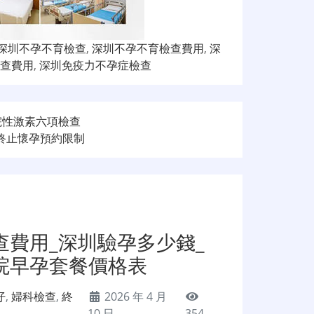
深圳不孕不育檢查
,
深圳不孕不育檢查費用
,
深
查費用
,
深圳免疫力不孕症檢查
院性激素六項檢查
終止懷孕預約限制
查費用_深圳驗孕多少錢_
院早孕套餐價格表
仔
,
婦科檢查
,
終
2026 年 4 月
10 日
354