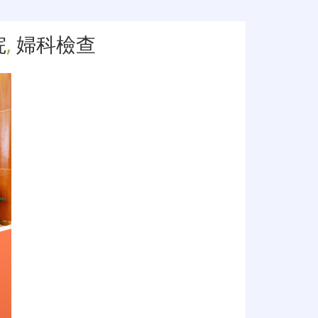
院
,
婦科檢查