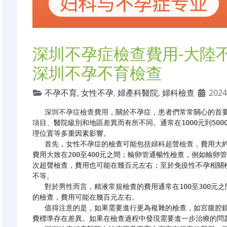
深圳不孕症檢查費用-大陸
深圳不孕不育檢查
不孕不育
,
女性不孕
,
婦產科醫院
,
婦科檢查
2024
深圳不孕症檢查費用
，關於不孕症，患者們常常關心的首
項目、醫院級別和地區差異而有所不同。通常在1000元到500
理位置等多重因素影響。

   首先，女性不孕症的檢查可能包括
婦科超聲檢查
，費用大約
費用大致在200至400元之間；輸卵管通暢性檢查，例如輸卵管
次超聲檢查，費用也可能在幾百元左右；至於免疫性不孕相關
不等。

   對於男性而言，精液常規檢查的費用通常在100至300元之間，而精子形態分析和精子DNA碎片率檢測等更深入
的檢查，費用可能在幾百元左右。

   值得注意的是，如果需要進行更為複雜的檢查，如宮腹腔鏡聯合檢查，費用自然會更高。此外，不同醫院的收
費標準存在差異。如果在檢查過程中發現需要進一步治療的問題