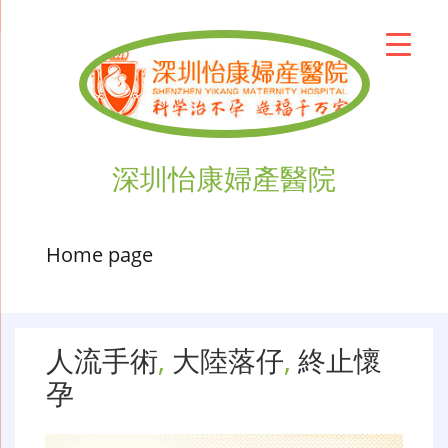
深圳怡康婦產醫院
Home page
人流手術
,
大陸落仔
,
終止懷
孕