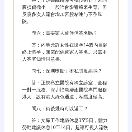
膜損傷極小，一般唔會影響將來生育。但
反覆多次人流會增加宮腔粘連与不孕風
險。
問六：需要家人或伴侶簽名嗎？
答：內地允許女性在懷孕14週內自願
終止懷孕，無需配偶或家人簽名。只需本
人簽署知情同意書。
問七：深圳墮胎手術私隱度高嗎？
答：正規私立醫院有獨立診室，全程
一對一服務。深圳怡康婦產醫院專門服務
港人，設有港人綠色通道，私隱度極高。
問八：術後幾時可以返工？
答：文職工作建議休息3至5日，體力
勞動建議休息10至14日。超導可視人流恢