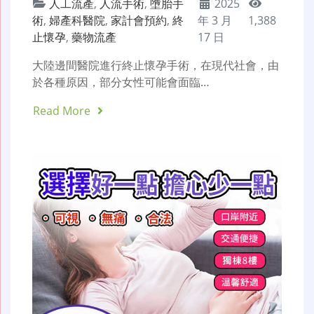
人工流產
,
人流手術
,
墮胎手
2025
術
,
婦產科醫院
,
家計會預約
,
終
年 3 月
1,388
止懷孕
,
藥物流產
17 日
大陸邊間醫院進行終止懷孕手術，在現代社會，由
於各種原因，部分女性可能會面臨…
Read More