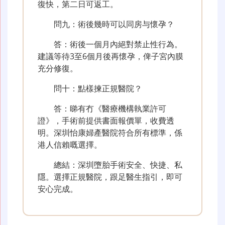
復快，第二日可返工。
問九：術後幾時可以同房与懷孕？
答：術後一個月內絕對禁止性行為。
建議等待3至6個月後再懷孕，俾子宮內膜
充分修復。
問十：點樣揀正規醫院？
答：睇有冇《醫療機構執業許可
證》，手術前提供書面報價單，收費透
明。深圳怡康婦產醫院符合所有標準，係
港人信賴嘅選擇。
總結：深圳墮胎手術安全、快捷、私
隱。選擇正規醫院，跟足醫生指引，即可
安心完成。