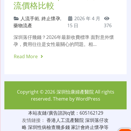
流價格比較
人流手術
,
終止懷孕
,
2026 年 4 月
藥物流產
15 日
376
深圳落仔幾錢？2026年最新收費標準 面對意外懷
孕，費用往往是女性最關心的問題。相…
Read More
Copyright © 2026
深圳怡康婦產醫院
All rights
reserved. Theme by
WordPress
本站友鏈/廣告諮詢q號：605162129
友情鏈接：
香港人工流產醫院
深圳落仔攻
略
深圳性病檢查幾多錢
家計會終止懷孕等