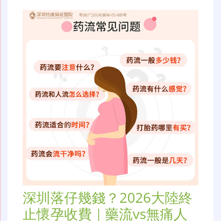
深圳落仔幾錢？2026大陸終
止懷孕收費｜藥流vs無痛人