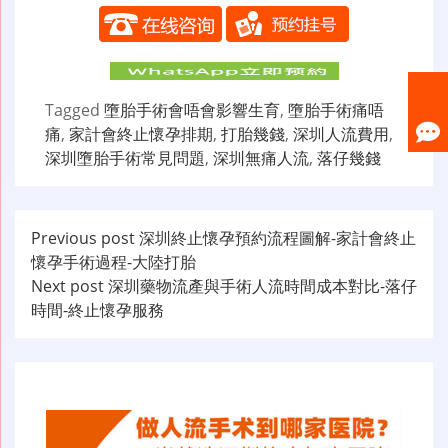
Tagged
墮胎手術會唔會影響生育
,
墮胎手術痛唔
痛
,
家計會終止懷孕排期
,
打胎幾錢
,
深圳人流費用
,
深圳墮胎手術常見問題
,
深圳無痛人流
,
落仔幾錢
文
Previous post
深圳終止懷孕預約流程圖解-家計會終止
懷孕手術過程-大陸打胎
章
Next post
深圳藥物流產與手術人流時間成本對比-落仔
导
時間-終止懷孕服務
航