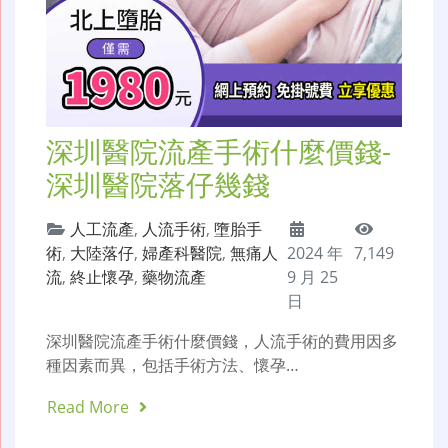
深圳醫院流產手術什麼價錢-
深圳醫院落仔幾錢
人工流產
,
人流手術
,
墮胎手
術
,
大陸落仔
,
婦產科醫院
,
無痛人
2024 年
7,149
流
,
終止懷孕
,
藥物流產
9 月 25
日
深圳醫院流產手術什麼價錢，人流手術的費用因多
種因素而異，包括手術方法、懷孕…
Read More