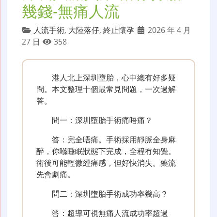
幾錢-無痛人流
人流手術
,
大陸落仔
,
終止懷孕
2026 年 4 月
27 日
358
港人北上深圳墮胎，心中總有好多疑
問。本文整理十個最常見問題，一次過解
答。
問一：深圳墮胎手術痛唔痛？
答：完全唔痛。手術採用靜脈全身麻
醉，你喺睡眠狀態下完成，全程冇知覺。
術後可能輕微經痛感，但好快消失。藥流
先會劇痛。
問二：深圳墮胎手術成功率幾高？
答：超導可視無痛人流成功率超過