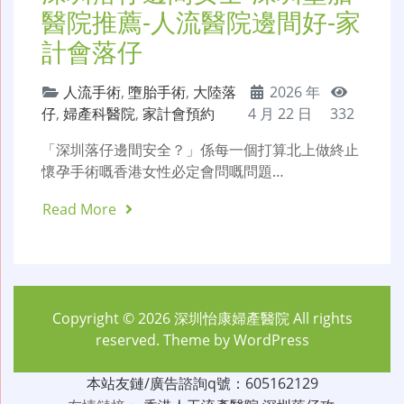
醫院推薦-人流醫院邊間好-家
計會落仔
人流手術
,
墮胎手術
,
大陸落
2026 年
仔
,
婦產科醫院
,
家計會預約
4 月 22 日
332
「深圳落仔邊間安全？」係每一個打算北上做終止
懷孕手術嘅香港女性必定會問嘅問題…
Read More
Copyright © 2026
深圳怡康婦產醫院
All rights
reserved. Theme by
WordPress
本站友鏈/廣告諮詢q號：605162129