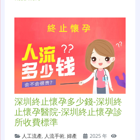
深圳終止懷孕多少錢-深圳終
止懷孕醫院-深圳終止懷孕診
所收費標準
人工流產
,
人流手術
,
婦產
2025 年