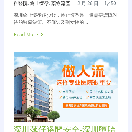
科醫院
,
終止懷孕
,
藥物流產
2 月 26 日
1,450
深圳終止懷孕多少錢，終止懷孕是一個需要謹慎對
待的醫療決策。不僅涉及到女性的…
Read More
深圳落仔邊間安全-深圳墮胎