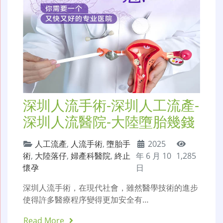
深圳人流手術-深圳人工流產-
深圳人流醫院-大陸墮胎幾錢
人工流產
,
人流手術
,
墮胎手
2025
術
,
大陸落仔
,
婦產科醫院
,
終止
年 6 月 10
1,285
懷孕
日
深圳人流手術，在現代社會，雖然醫學技術的進步
使得許多醫療程序變得更加安全有…
Read More