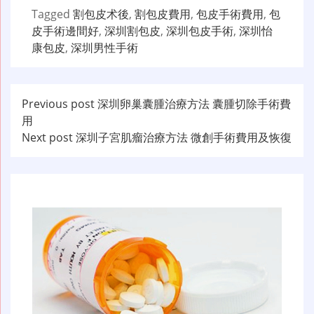
Tagged
割包皮术後
,
割包皮費用
,
包皮手術費用
,
包
皮手術邊間好
,
深圳割包皮
,
深圳包皮手術
,
深圳怡
康包皮
,
深圳男性手術
文
Previous post
深圳卵巢囊腫治療方法 囊腫切除手術費
用
章
Next post
深圳子宮肌瘤治療方法 微創手術費用及恢復
导
航