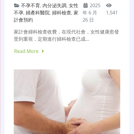
不孕不育
,
內分泌失調
,
女性
2025
不孕
,
婦產科醫院
,
婦科檢查
,
家
年 6 月
1,541
計會預約
26 日
家計會婦科檢查收費，在現代社會，女性健康愈發
受到重視，定期進行婦科檢查已成…
Read More