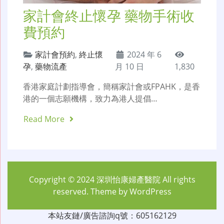
家計會終止懷孕 藥物手術收
費預約
家計會預約
,
終止懷
2024 年 6
孕
,
藥物流產
月 10 日
1,830
香港家庭計劃指導會，簡稱家計會或FPAHK，是香
港的一個志願機構，致力為港人提倡…
Read More
Copyright © 2024
深圳怡康婦產醫院
All rights
reserved. Theme by
WordPress
本站友鏈/廣告諮詢q號：605162129