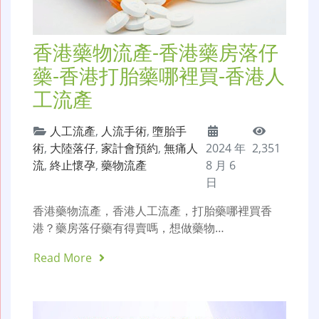
香港藥物流產-香港藥房落仔
藥-香港打胎藥哪裡買-香港人
工流產
人工流產
,
人流手術
,
墮胎手
術
,
大陸落仔
,
家計會預約
,
無痛人
2024 年
2,351
流
,
終止懷孕
,
藥物流產
8 月 6
日
香港藥物流產，香港人工流產，打胎藥哪裡買香
港？藥房落仔藥有得賣嗎，想做藥物…
Read More