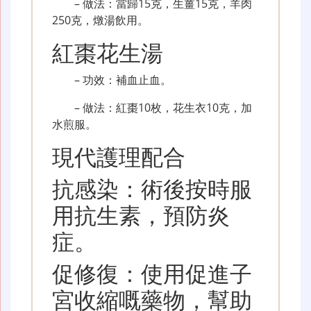
– 做法：當歸15克，生薑15克，羊肉
250克，燉湯飲用。
紅棗花生湯
– 功效：補血止血。
– 做法：紅棗10枚，花生衣10克，加
水煎服。
現代護理配合
抗感染：術後按時服
用抗生素，預防炎
症。
促修復：使用促進子
宮收縮嘅藥物，幫助