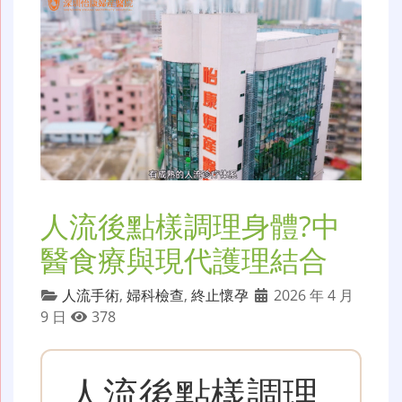
人流後點樣調理身體?中
醫食療與現代護理結合
人流手術
,
婦科檢查
,
終止懷孕
2026 年 4 月
9 日
378
人流後點樣調理