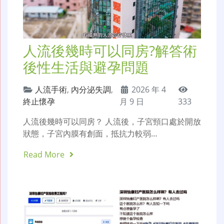
人流後幾時可以同房?解答術
後性生活與避孕問題
人流手術
,
內分泌失調
,
2026 年 4
終止懷孕
月 9 日
333
人流後幾時可以同房？ 人流後，子宮頸口處於開放
狀態，子宮內膜有創面，抵抗力較弱…
Read More