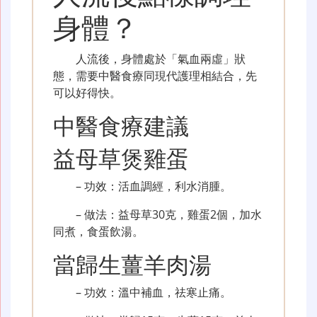
身體？
人流後，身體處於「氣血兩虛」狀
態，需要中醫食療同現代護理相結合，先
可以好得快。
中醫食療建議
益母草煲雞蛋
– 功效：活血調經，利水消腫。
– 做法：益母草30克，雞蛋2個，加水
同煮，食蛋飲湯。
當歸生薑羊肉湯
– 功效：溫中補血，祛寒止痛。