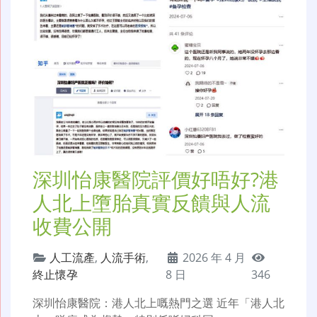
深圳怡康醫院評價好唔好?港
人北上墮胎真實反饋與人流
收費公開
人工流產
,
人流手術
,
2026 年 4 月
終止懷孕
8 日
346
深圳怡康醫院：港人北上嘅熱門之選 近年「港人北