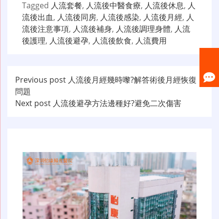
Tagged
人流套餐
,
人流後中醫食療
,
人流後休息
,
人
流後出血
,
人流後同房
,
人流後感染
,
人流後月經
,
人
流後注意事項
,
人流後補身
,
人流後調理身體
,
人流
後護理
,
人流後避孕
,
人流後飲食
,
人流費用
文
Previous post
人流後月經幾時嚟?解答術後月經恢復
問題
章
Next post
人流後避孕方法邊種好?避免二次傷害
导
航