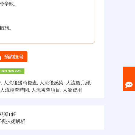
冷辛辣。
措施。
房
,
人流後幾時複查
,
人流後感染
,
人流後月經
,
人流複查時間
,
人流複查項目
,
人流費用
事項詳解
可視技術解析