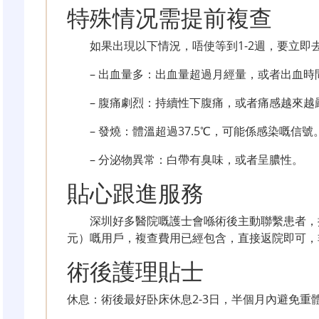
特殊情况需提前複查
如果出現以下情況，唔使等到1-2週，要立即
– 出血量多：出血量超過月經量，或者出血時
– 腹痛劇烈：持續性下腹痛，或者痛感越來越
– 發燒：體溫超過37.5℃，可能係感染嘅信號
– 分泌物異常：白帶有臭味，或者呈膿性。
貼心跟進服務
深圳好多醫院嘅護士會喺術後主動聯繫患者，提
元）嘅用戶，複查費用已經包含，直接返院即可，
術後護理貼士
休息：術後最好卧床休息2-3日，半個月內避免重