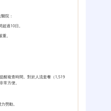
去醫院：
間超過10日。
嚴重。
。
醒複查時間。對於人流套餐（1,519
非常方便。
體力勞動。