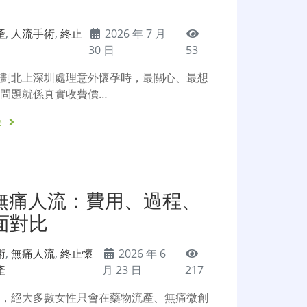
產
,
人流手術
,
終止
2026 年 7 月
30 日
53
計劃北上深圳處理意外懷孕時，最關心、最想
問題就係真實收費價…
e
s無痛人流：費用、過程、
面對比
術
,
無痛人流
,
終止懷
2026 年 6
產
月 23 日
217
後，絕大多數女性只會在藥物流產、無痛微創