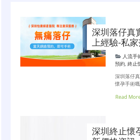
导
航
深圳落仔真
上經驗-私家
人流手
預約
,
終止
深圳落仔
懷孕手術嘅
Read Mor
深圳終止懷