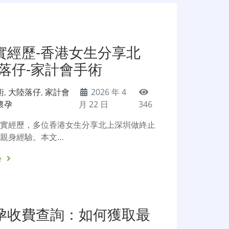
實經歷-香港女生分享北
落仔-家計會手術
術
,
大陸落仔
,
家計會
2026 年 4
懷孕
月 22 日
346
真實經歷，多位香港女生分享北上深圳做終止
親身經驗。本文…
e
孕收費查詢：如何獲取最