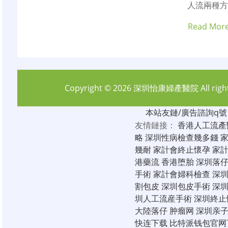
人流兩種方
Read Mor
Copyright © 2026
深圳怡康婦產醫院
All rig
本站友鏈/廣告諮詢q號：6
友情鏈接：
香港人工流產
略
深圳性病檢查幾多錢
幾耐
家計會終止懷孕
家
港藥流
香港堕胎
深圳落
手術
家計會婦科檢查
深
割包皮
深圳包皮手術
深
圳人工流産手術
深圳終止
大陸落仔
肿瘤网
深圳亲
快连下载
比特派钱包官网