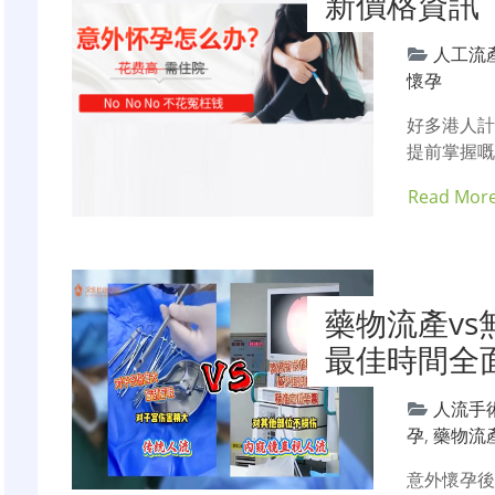
新價格資訊
人工流
懷孕
好多港人
提前掌握嘅
Read Mor
藥物流產v
最佳時間全
人流手
孕
,
藥物流
意外懷孕