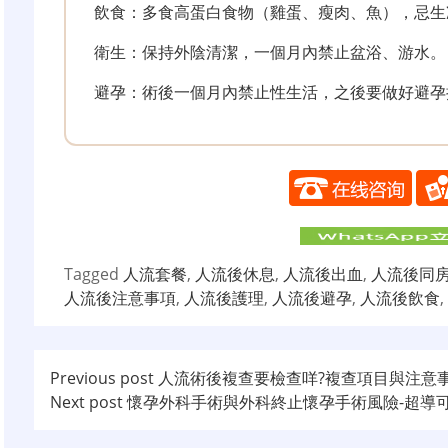
飲食：多食高蛋白食物（雞蛋、瘦肉、魚），忌生
衛生：保持外陰清潔，一個月內禁止盆浴、游水。
避孕：術後一個月內禁止性生活，之後要做好避孕
Tagged
人流套餐
,
人流後休息
,
人流後出血
,
人流後同
人流後注意事項
,
人流後護理
,
人流後避孕
,
人流後飲食
,
文
Previous post
人流術後複查要檢查咩?複查項目與注意
Next post
懷孕外科手術與外科終止懷孕手術風險-超導
章