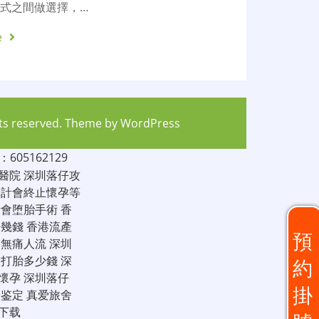
式之間做選擇，…
e
hts reserved. Theme by
WordPress
05162129
醫院
深圳落仔攻
家計會終止懷孕等
計會堕胎手術
香
仔幾錢
香港流產
預
圳無痛人流
深圳
圳打胎多少錢
深
約
懷孕
深圳落仔
掛
子鉴定
真爱旅舍
下载