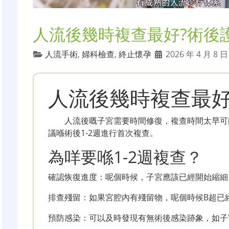
人流後幾時複查最好?術後
人流手術
,
婦科檢查
,
終止懷孕
2026 年 4 月 8 
人流後幾時複查最
人流後嘅子宮需要時間修復，複查時間太早可
議喺術後1-2週進行首次複查。
為咩要喺1-2週複查？
確認恢復進度：呢個時候，子宮應該已經開始縮細
排查殘留：如果宮腔內有殘留物，呢個時候B超已
預防感染：可以及時發現有無術後感染跡象，如子