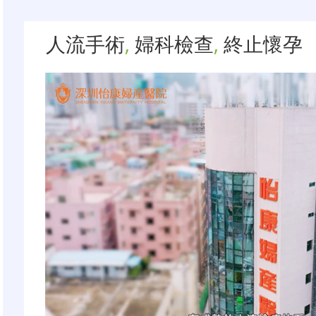
人流手術
,
婦科檢查
,
終止懷孕