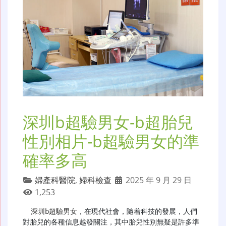
深圳b超驗男女-b超胎兒
性別相片-b超驗男女的準
確率多高
婦產科醫院
,
婦科檢查
2025 年 9 月 29 日
1,253
深圳b超驗男女
，在現代社會，隨着科技的發展，人們
對胎兒的各種信息越發關注，其中胎兒性別無疑是許多準