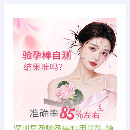
航
深圳早孕驗孕棒點用最準-驗