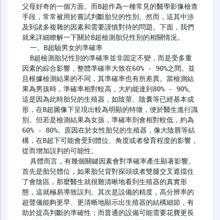
父母好奇的一個方面。而B超作為一種常見的醫學影像檢查
手段，常常被用於嘗試判斷胎兒的性別。然而，這其中涉
及到諸多複雜的因素和需要謹慎對待的問題。下面，我們
就來詳細瞭解一下關於B超檢測胎兒性別的相關情況。

  一、B超驗男女的準確率

  B超檢測胎兒性別的準確率並非固定不變，而是受多重
因素的綜合影響，整體準確率大致在60% - 90%之間。並
且根據檢測結果的不同，其準確率也有所差異。當檢測結
果為男孩時，準確率相對較高，大約能達到80% - 90%。
這是因為此時胎兒的生殖器，如陰莖、陰囊等已經基本成
形，在B超圖像下呈現出較為明顯的特徵，便於醫生進行識
別。但若是檢測結果為女孩，準確率則會相對較低，約為
60% - 80%。原因在於女性胎兒的生殖器，像大陰唇等結
構，在B超下可能會受到體位、角度或者發育程度的影響，
從而增加誤判的可能性。

  具體而言，有幾個關鍵因素會對準確率產生顯著影響。
首先是胎兒體位，如果胎兒背對探頭或者雙腿交叉遮擋住
了會陰區，那麼醫生就很難清晰地看到生殖器的真實形
態，這就極易導致誤判。其次是設備的精度，高分辨率的
超聲儀能夠更早、更清晰地顯示出生殖器的結構細節，有
助於提高判斷的準確性；而普通的設備可能需要花費更長