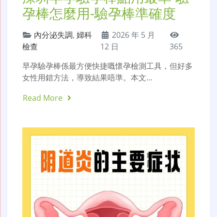
孕棒怎麼用-驗孕棒準確度
內分泌失調
,
婦科
2026 年 5 月
檢查
12 日
365
早孕驗孕棒係最方便快捷嘅懷孕檢測工具，但好多
女性用錯方法，導致結果唔準。本文…
Read More