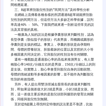
間相應延遲。

  三、B超單辨別胎兒性別的“民間方法”及科學性分析

  在網絡上流傳着各種各樣的所謂通過B超單就能辨別胎
兒性別的民間方法，但這些方法大多缺乏科學依據，誤判
率高達40% - 50%。下面我們就來逐一剖析這些常見的説
法及其背後的真相。

  一種廣為人知的説法是根據孕囊形狀來判斷性別，認為
長型孕囊（類似茄子的形狀）代表男孩，而橢圓或圓形的
孕囊則是女孩的標誌。事實上，孕囊的形狀是由孕期時
間、母體的營養狀況、胚胎着牀的位置以及宮腔的大小等
多種因素共同決定的，它與胎兒的性別沒有任何關聯。

  還有一種觀點是通過胎心率的高低來推測男女，有人聲
稱胎心率140次/分鐘左右的是男孩，150次/分鐘以上的則
是女孩。但實際上，胎心率會受到胎兒自身的活動狀態、
母體的情緒波動等多種因素的影響，並不能作為判斷胎兒
性別的有效指標。

  另外，有人提出用雙頂徑減去股骨長的差值來判斷性
別，即如果這個差值大於2就是男孩，小於2就是女孩。然
而，這一差值主要反映的是胎兒頭部與腿部的發育比例關
係，同樣與胎兒性別無關。

  至於從B超圖上尋找特定特徵的説法更是不靠譜，比如