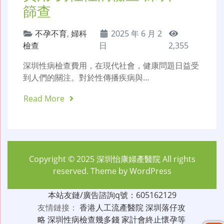
篩查
不孕不育
,
婦科
2025 年 6 月 2
檢查
日
2,355
深圳性病檢查費用，在現代社會，健康問題日益受
到人們的關注。對於性傳播疾病與…
Read More
Copyright © 2025
深圳怡康婦產醫院
All rights
reserved. Theme by
WordPress
本站友鏈/廣告諮詢q號：605162129
友情鏈接：
香港人工流產醫院
深圳落仔攻
略
深圳性病檢查幾多錢
家計會終止懷孕等