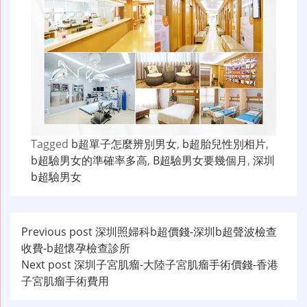
Tagged
b超單子怎麼辨別男女
,
b超胎兒性別相片
,
b超驗男女的準確率多高
,
B超驗男女要幾個月
,
深圳
b超驗男女
文
Previous post
深圳照婦科b超價錢-深圳b超聲波檢查
收費-b超懷孕檢查診所
章
Next post
深圳子宮肌瘤-大陸子宮肌瘤手術價錢-香港
导
子宮肌瘤手術費用