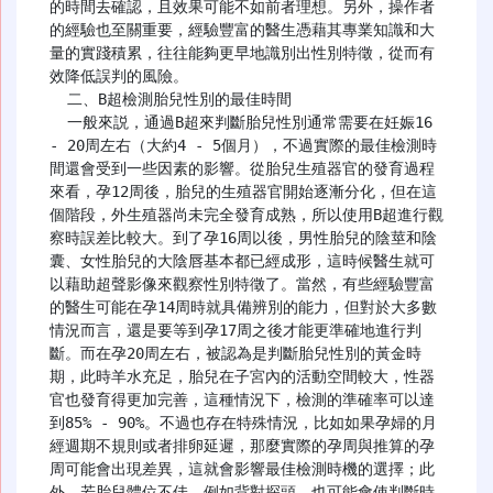
的時間去確認，且效果可能不如前者理想。另外，操作者
的經驗也至關重要，經驗豐富的醫生憑藉其專業知識和大
量的實踐積累，往往能夠更早地識別出性別特徵，從而有
效降低誤判的風險。

  二、B超檢測胎兒性別的最佳時間

  一般來説，通過B超來判斷胎兒性別通常需要在妊娠16 
- 20周左右（大約4 - 5個月），不過實際的最佳檢測時
間還會受到一些因素的影響。從胎兒生殖器官的發育過程
來看，孕12周後，胎兒的生殖器官開始逐漸分化，但在這
個階段，外生殖器尚未完全發育成熟，所以使用B超進行觀
察時誤差比較大。到了孕16周以後，男性胎兒的陰莖和陰
囊、女性胎兒的大陰唇基本都已經成形，這時候醫生就可
以藉助超聲影像來觀察性別特徵了。當然，有些經驗豐富
的醫生可能在孕14周時就具備辨別的能力，但對於大多數
情況而言，還是要等到孕17周之後才能更準確地進行判
斷。而在孕20周左右，被認為是判斷胎兒性別的黃金時
期，此時羊水充足，胎兒在子宮內的活動空間較大，性器
官也發育得更加完善，這種情況下，檢測的準確率可以達
到85% - 90%。不過也存在特殊情況，比如如果孕婦的月
經週期不規則或者排卵延遲，那麼實際的孕周與推算的孕
周可能會出現差異，這就會影響最佳檢測時機的選擇；此
外，若胎兒體位不佳，例如背對探頭，也可能會使判斷時