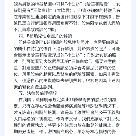
認為男孩的特徵是圖中可見“小凸起”（陰莖和陰囊），女
孩則是有“三條白線”（大陰唇）。但這些細微的特徵只有
在專業醫生通過特定的角度仔細觀察下才能準確辨識，普
通民眾自行解讀很容易因角度不對、設備限制或個人經驗
不足而導致錯誤的判斷。

  四、B超胎兒性別照片的解讀

  即使是拿到了B超拍攝的胎兒性別照片，也需要由專業
的醫生在特定的條件下進行解讀。對於男孩的照片，可能
會顯示出陰莖和陰囊形成的“小凸起”；而對於女孩的照
片，則可能看到大陰唇呈現的“三條白線”。需要注意的
是，對這些照片的正確解讀必須綜合考慮胎兒當時的體
位、所用設備的精度以及醫生的經驗等因素。如果非專業
人士僅憑自己的主觀臆斷去解讀照片，很容易因為上述因
素的變化而產生誤判。

  五、法律與倫理提醒

  在我國，法律明確規定禁止非醫學需要的胎兒性別鑑
定。只有在存在性染色體遺傳病風險等特殊醫學情況下，
才允許進行相關的檢測。這是為了維護社會的公平正義和
人口結構的平衡穩定。作為準父母，我們應該放下對胎兒
性別的過度執念，將更多的注意力放在胎兒的健康上。定
期做好產檢工作，密切關注胎心、羊水等核心指標的變