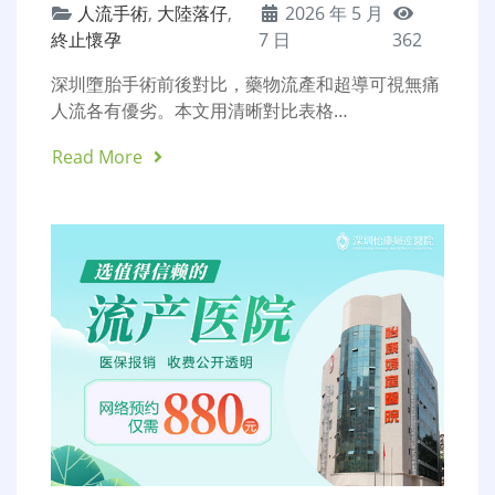
人流手術
,
大陸落仔
,
2026 年 5 月
終止懷孕
7 日
362
深圳墮胎手術前後對比，藥物流產和超導可視無痛
人流各有優劣。本文用清晰對比表格…
Read More