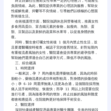
  終止妊娠往往會給女性帶來一定的心理壓力，可能產生
負面情緒。為此，醫院提供專業的心理諮詢服務，幫助女
性緩解焦慮、抑鬱等不良情緒，引導她們以積極的心態面
對術後生活。​

  在術後護理方面，醫院強調休息與營養補充，推薦女性
多食用高蛋白、富含鐵元素的食物，如瘦肉、魚類、蛋
類、豆製品以及新鮮的蔬菜和水果等，以促進身體的恢
復。​

  同時，醫生會叮囑女性術後 1 個月內禁止性生活，並
且要遵醫囑按時複查，確認子宮的復舊情況。針對短期內
有重複流產風險的女性，醫院還會提供專業的避孕指導，
幫助她們選擇適合自己的避孕方式，降低不孕的風險。​

  三、綜合建議​

  1、時間選擇​

  一般來説，孕 7 周內優先選擇藥物流產，因為此時胚
胎較小，藥物流產的成功率相對較高，對身體的損傷也較
小；孕 6-10 周選擇無痛人流更為合適，這個階段採用無
痛人流手術時間短、恢復快；而孕 11 周以上則需要住院
進行引產，因為隨着孕周的增加，終止妊娠的風險和難度
都會相應提高，住院能夠更好地保障手術安全。​

  2、醫院選擇​

  深圳怡康婦產醫院憑藉專業的醫生團隊、先進的技術設