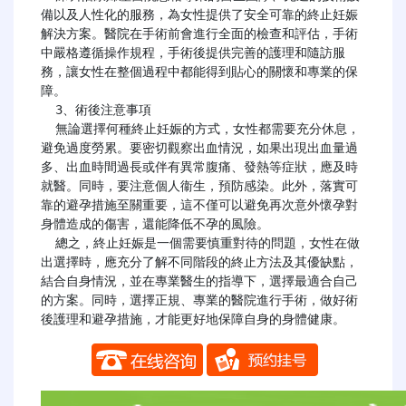
備以及人性化的服務，為女性提供了安全可靠的終止妊娠
解決方案。醫院在手術前會進行全面的檢查和評估，手術
中嚴格遵循操作規程，手術後提供完善的護理和隨訪服
務，讓女性在整個過程中都能得到貼心的關懷和專業的保
障。​

  3、術後注意事項​

  無論選擇何種終止妊娠的方式，女性都需要充分休息，
避免過度勞累。要密切觀察出血情況，如果出現出血量過
多、出血時間過長或伴有異常腹痛、發熱等症狀，應及時
就醫。同時，要注意個人衞生，預防感染。此外，落實可
靠的避孕措施至關重要，這不僅可以避免再次意外懷孕對
身體造成的傷害，還能降低不孕的風險。​

  總之，終止妊娠是一個需要慎重對待的問題，女性在做
出選擇時，應充分了解不同階段的終止方法及其優缺點，
結合自身情況，並在專業醫生的指導下，選擇最適合自己
的方案。同時，選擇正規、專業的醫院進行手術，做好術
後護理和避孕措施，才能更好地保障自身的身體健康。
​​