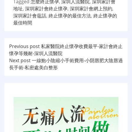
Tagged
怎麼終止懷孕
,
深圳人流醫院
,
深圳家計會
地址
,
深圳家計會終止懷孕
,
深圳家計會網上預約
,
深圳家計會黿話
,
終止懷孕的最佳方法
,
終止懷孕的
最佳時間
文
Previous post
私家醫院終止懷孕收費最平-家計會終止
懷孕等幾耐-深圳人流醫院
章
Next post
一線鮑小陰縮小手術費用-小阴唇肥大陰唇過
导
長手術-私密處美白整形
航