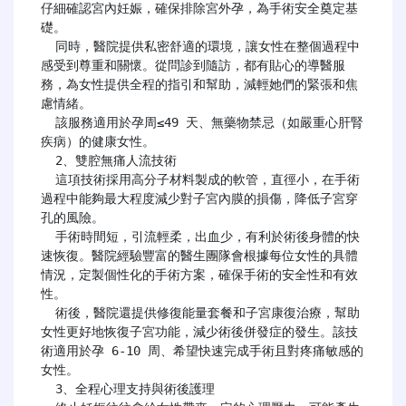
仔細確認宮內妊娠，確保排除宮外孕，為手術安全奠定基
礎。​

  同時，醫院提供私密舒適的環境，讓女性在整個過程中
感受到尊重和關懷。從問診到隨訪，都有貼心的導醫服
務，為女性提供全程的指引和幫助，減輕她們的緊張和焦
慮情緒。​

  該服務適用於孕周≤49 天、無藥物禁忌（如嚴重心肝腎
疾病）的健康女性。​

  2、雙腔無痛人流技術​

  這項技術採用高分子材料製成的軟管，直徑小，在手術
過程中能夠最大程度減少對子宮內膜的損傷，降低子宮穿
孔的風險。​

  手術時間短，引流輕柔，出血少，有利於術後身體的快
速恢復。醫院經驗豐富的醫生團隊會根據每位女性的具體
情況，定製個性化的手術方案，確保手術的安全性和有效
性。​

  術後，醫院還提供修復能量套餐和子宮康復治療，幫助
女性更好地恢復子宮功能，減少術後併發症的發生。該技
術適用於孕 6-10 周、希望快速完成手術且對疼痛敏感的
女性。​

  3、全程心理支持與術後護理​
