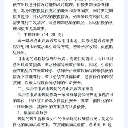
便在出現意外情況時能夠及時處理。術後要加強營養補
充，為身體恢復提供充足的能量和營養物質，同時要定期
複查超聲，評估宮腔的恢復情況。如果發現有殘留組織，
需要進行二次清宮，這會增加感染的風險，因此術後的護
理和複查尤為重要。​

  4、中期妊娠（14-28 周）​

  這一階段終止妊娠通常採用引產術。其原理是通過羊膜
腔注射利凡諾或水囊引產等方式，誘發子宮收縮，促使胎
兒娩出。​

  引產術的過程類似自然分娩，需要住院處理，而且可能
會出現產道損傷、羊水栓塞等嚴重併發症。因此，引產術
僅在胎兒存在嚴重畸形、孕婦合併嚴重疾病等醫學指徵的
情況下才能進行，並且必須在具備輸血、急救條件的醫院
實施，以最大程度保障孕婦的生命安全。​

  二、深圳怡康婦產醫院的終止妊娠方案推薦​

  深圳怡康婦產醫院作為一家擁有母嬰保健技術服務許可
的單位，始終致力於為女性提供安全、專業、個性化的終
止妊娠服務，其推出的方案具有諸多優勢。​

  1、藥物流產服務​

  醫院的醫生會根據女性的懷孕時間和身體狀況，制定個
性化的藥物流產方案。在實施藥物流產前，會通過 B 超