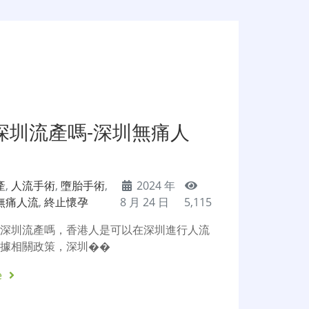
深圳流產嗎-深圳無痛人
產
,
人流手術
,
墮胎手術
,
2024 年
無痛人流
,
終止懷孕
8 月 24 日
5,115
去深圳流產嗎，香港人是可以在深圳進行人流
根據相關政策，深圳��
e