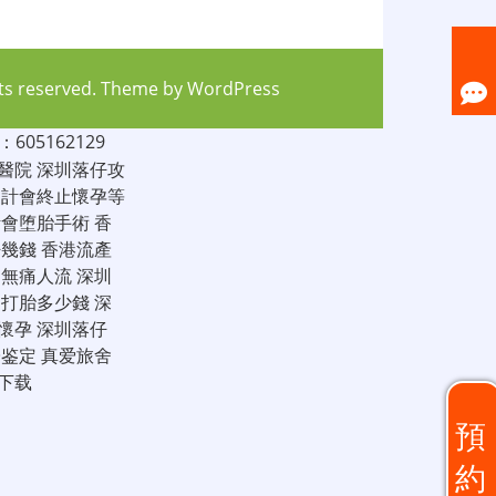
hts reserved. Theme by
WordPress
05162129
醫院
深圳落仔攻
家計會終止懷孕等
計會堕胎手術
香
仔幾錢
香港流產
圳無痛人流
深圳
圳打胎多少錢
深
懷孕
深圳落仔
子鉴定
真爱旅舍
下载
預
約