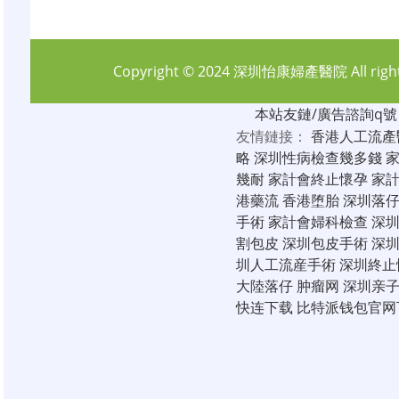
Copyright © 2024
深圳怡康婦產醫院
All rig
本站友鏈/廣告諮詢q號：6
友情鏈接：
香港人工流產
略
深圳性病檢查幾多錢
幾耐
家計會終止懷孕
家
港藥流
香港堕胎
深圳落
手術
家計會婦科檢查
深
割包皮
深圳包皮手術
深
圳人工流産手術
深圳終止
大陸落仔
肿瘤网
深圳亲
快连下载
比特派钱包官网