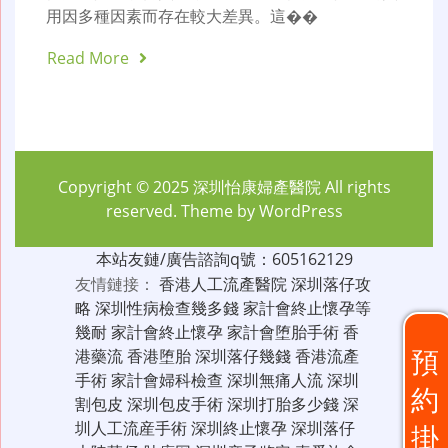
用因多種因素而存在較大差異。這��
Read More
Copyright © 2025
深圳怡康婦產醫院
All rights
reserved. Theme by
WordPress
本站友鏈/廣告諮詢q號：605162129
友情鏈接：
香港人工流產醫院
深圳落仔攻
略
深圳性病檢查幾多錢
家計會終止懷孕等
幾耐
家計會終止懷孕
家計會堕胎手術
香
預
港藥流
香港堕胎
深圳落仔幾錢
香港流產
手術
家計會婦科檢查
深圳無痛人流
深圳
約
割包皮
深圳包皮手術
深圳打胎多少錢
深
圳人工流産手術
深圳終止懷孕
深圳落仔
掛