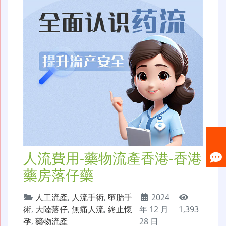
人流費用-藥物流產香港-香港
藥房落仔藥
人工流產
,
人流手術
,
墮胎手
2024
術
,
大陸落仔
,
無痛人流
,
終止懷
年 12 月
1,393
孕
,
藥物流產
28 日