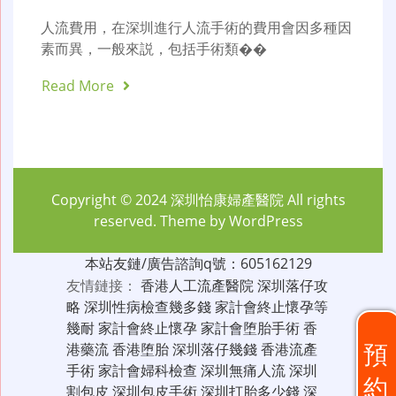
人流費用，在深圳進行人流手術的費用會因多種因
素而異，一般來説，包括手術類��
Read More
Copyright © 2024
深圳怡康婦產醫院
All rights
reserved. Theme by
WordPress
本站友鏈/廣告諮詢q號：605162129
友情鏈接：
香港人工流產醫院
深圳落仔攻
略
深圳性病檢查幾多錢
家計會終止懷孕等
幾耐
家計會終止懷孕
家計會堕胎手術
香
預
港藥流
香港堕胎
深圳落仔幾錢
香港流產
手術
家計會婦科檢查
深圳無痛人流
深圳
約
割包皮
深圳包皮手術
深圳打胎多少錢
深