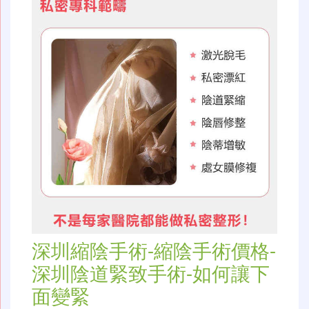
深圳縮陰手術-縮陰手術價格-
深圳陰道緊致手術-如何讓下
面變緊