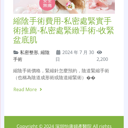
縮陰手術費用-私密處緊實手
術推薦-私密處緊緻手術-收緊
盆底肌
私密整形
,
縮陰
2024 年 7 月 30
手術
日
2,200
縮陰手術價格，緊縮針怎麼預約，陰道緊縮手術
（也稱為陰道成形術或陰道縮緊術）��
Read More
Copyright © 2024
深圳怡康婦產醫院
All rights