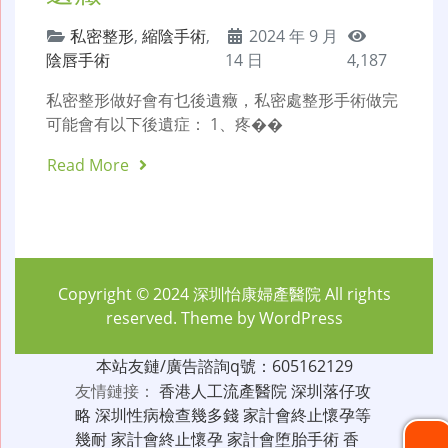
私密整形
,
縮陰手術
,
2024 年 9 月
陰唇手術
14 日
4,187
私密整形做好會有乜後遺癥，私密處整形手術做完
可能會有以下後遺症： 1、疼��
Read More
Copyright © 2024
深圳怡康婦產醫院
All rights
reserved. Theme by
WordPress
本站友鏈/廣告諮詢q號：605162129
友情鏈接：
香港人工流產醫院
深圳落仔攻
略
深圳性病檢查幾多錢
家計會終止懷孕等
幾耐
家計會終止懷孕
家計會堕胎手術
香