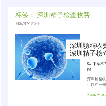
标签：
深圳精子檢查收費
同标签的约2个
深圳驗精收
深圳精子檢
不孕不
院
深圳驗精
可以在一
Read Mor