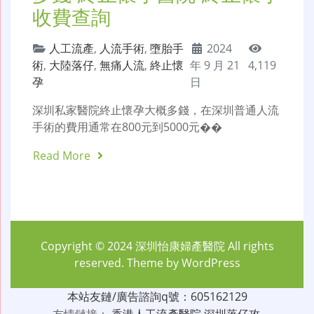
收費查詢
人工流產
,
人流手術
,
墮胎手
2024
術
,
大陸落仔
,
無痛人流
,
終止懷
年 9 月 21
4,119
孕
日
深圳私家醫院終止懷孕大概多錢，在深圳普通人流
手術的費用通常在800元到5000元��
Read More
Copyright © 2024
深圳怡康婦產醫院
All rights
reserved. Theme by
WordPress
本站友鏈/廣告諮詢q號：605162129