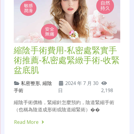
縮陰手術費用-私密處緊實手
術推薦-私密處緊緻手術-收緊
盆底肌
私密整形
,
縮陰
2024 年 7 月 30
手術
日
2,198
縮陰手術價格，緊縮針怎麼預約，陰道緊縮手術
（也稱為陰道成形術或陰道縮緊術）��
Read More