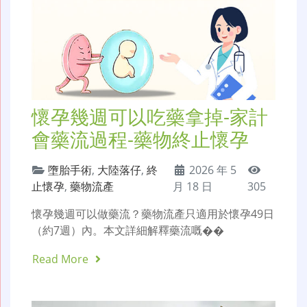
懷孕幾週可以吃藥拿掉-家計
會藥流過程-藥物終止懷孕
墮胎手術
,
大陸落仔
,
終
2026 年 5
止懷孕
,
藥物流產
月 18 日
305
懷孕幾週可以做藥流？藥物流產只適用於懷孕49日
（約7週）內。本文詳細解釋藥流嘅��
Read More