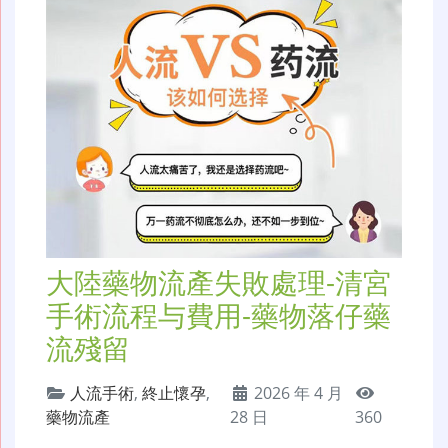
大陸藥物流產失敗處理-清宮
手術流程与費用-藥物落仔藥
流殘留
人流手術
,
終止懷孕
,
2026 年 4 月
藥物流產
28 日
360