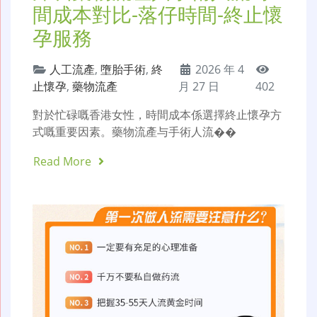
間成本對比-落仔時間-終止懷
孕服務
人工流產
,
墮胎手術
,
終
2026 年 4
止懷孕
,
藥物流產
月 27 日
402
對於忙碌嘅香港女性，時間成本係選擇終止懷孕方
式嘅重要因素。藥物流產与手術人流��
Read More