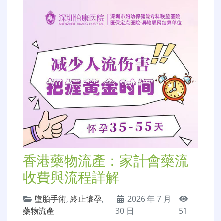
香港藥物流產：家計會藥流
收費與流程詳解
墮胎手術
,
終止懷孕
,
2026 年 7 月
藥物流產
30 日
51