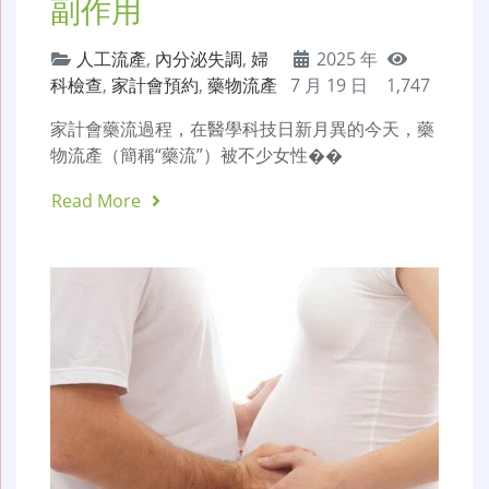
副作用
人工流產
,
內分泌失調
,
婦
2025 年
科檢查
,
家計會預約
,
藥物流產
7 月 19 日
1,747
家計會藥流過程，在醫學科技日新月異的今天，藥
物流產（簡稱“藥流”）被不少女性��
Read More