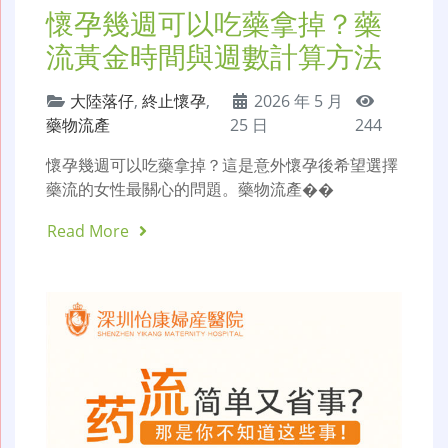
懷孕幾週可以吃藥拿掉？藥
流黃金時間與週數計算方法
大陸落仔
,
終止懷孕
,
2026 年 5 月
藥物流產
25 日
244
懷孕幾週可以吃藥拿掉？這是意外懷孕後希望選擇
藥流的女性最關心的問題。藥物流產��
Read More