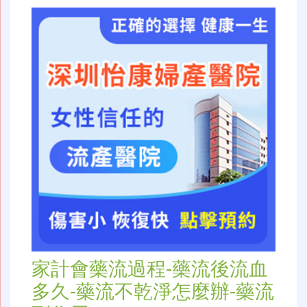
家計會藥流過程-藥流後流血
多久-藥流不乾淨怎麼辦-藥流